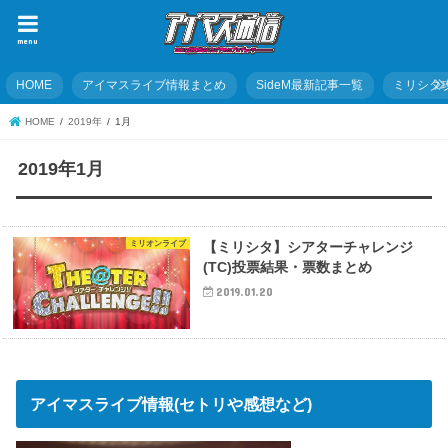
menu
HOME
アイマスライブ情報まとめ
SideM最新記事一覧
ミリシタ
HOME
2019年
1月
2019年1月
ミリオンライブ
【ミリシタ】シアターチャレンジ
(TC)投票結果・票数まとめ
2019.01.20
アイマスライブ情報(セトリや感想など)