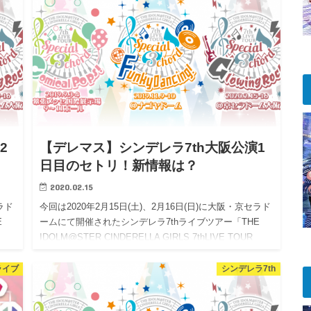
りミリシ…
2
【デレマス】シンデレラ7th大阪公演1
日目のセトリ！新情報は？
2020.02.15
ラド
今回は2020年2月15日(土)、2月16日(日)に大阪・京セラド
E
ームにて開催されたシンデレラ7thライブツアー「THE
IDOLM@STER CINDERELLA GIRLS 7thLIVE TOUR
Special …
ライブ
シンデレラ7th