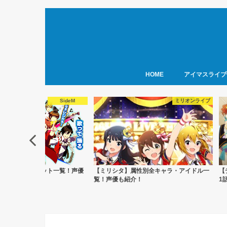
HOME
アイマスライブ
ミリオンライブ
PR
】属性別全キャラ・アイドル一
【デレマス】アニメシンデレラガールズを
【
紹介！
1話から最終話まで無料視聴しよう
率