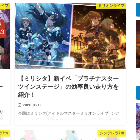
ライブ
ミリオンライブ
【ミリシタ】新イベ「プラチナスター
ー
ツインステージ」の効率良い走り方を
紹介！
2020.03.19
R
ミリ
今回はミリシタ(アイドルマスターミリオンライブ! シア
ロ
ターデイズ)にて開催されているイベント「プラチナスタ
ーツインステージ」について、イベントポイントの効率
7th
シンデレラ7th
のよい集め方について紹介していきます。 2020年3月よ