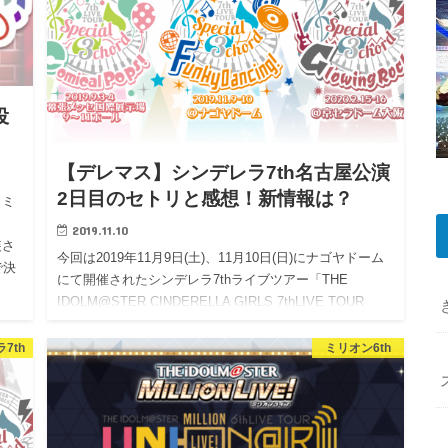
投
【デレマス】シンデレラ7th名古屋公演
2日目のセトリと感想！新情報は？
 ミ
2019.11.10
装さ
今回は2019年11月9日(土)、11月10日(日)にナゴヤドーム
で決
にて開催されたシンデレラ7thライブツアー「THE
IDOLM@STER CINDERELLA GIRLS 7thLIVE TOUR
Special 3c…
7th
ミリオン6th