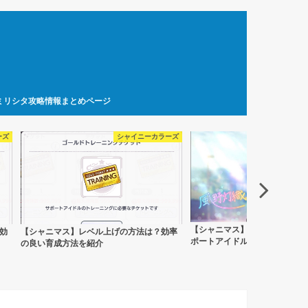
ミリシタ攻略情報まとめページ
ーズ
シャイニーカラーズ
シャイ
【シャニマス】リセマラの効率
【シャニマス】プロデュースアイドルとサ
率
紹介！終了条件は？
ポートアイドルの違いは？