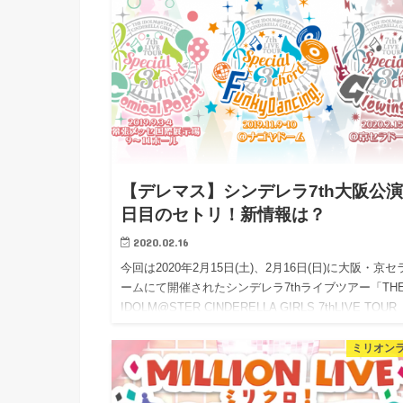
【デレマス】シンデレラ7th大阪公演
日目のセトリ！新情報は？
2020.02.16
今回は2020年2月15日(土)、2月16日(日)に大阪・京セ
ームにて開催されたシンデレラ7thライブツアー「TH
IDOLM@STER CINDERELLA GIRLS 7thLIVE TOUR
Special …
ミリオン