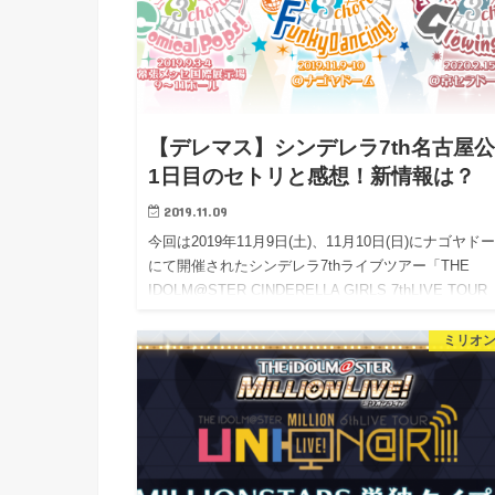
【デレマス】シンデレラ7th名古屋
1日目のセトリと感想！新情報は？
2019.11.09
今回は2019年11月9日(土)、11月10日(日)にナゴヤド
にて開催されたシンデレラ7thライブツアー「THE
IDOLM@STER CINDERELLA GIRLS 7thLIVE TOUR
Special 3c…
ミリオン