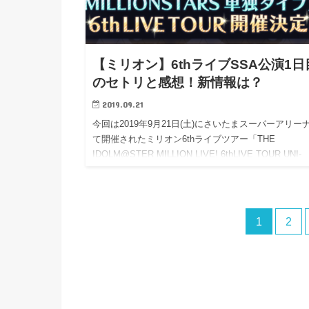
【ミリオン】6thライブSSA公演1日
のセトリと感想！新情報は？
2019.09.21
今回は2019年9月21日(土)にさいたまスーパーアリー
て開催されたミリオン6thライブツアー「THE
IDOLM@STER MILLION LIVE! 6thLIVE TOUR UNI-
ON@IR!!!!」について…
1
2