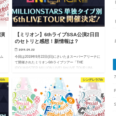
公演
【ミリオン】6thライブSSA公演2日目
のセトリと感想！新情報は？
2019.09.22
ーム
今回は2019年9月22日(日)にさいたまスーパーアリーナに
て開催されたミリオン6thライブツアー「THE
IDOLM@STER MILLION LIVE! 6thLIVE TOUR UNI-
ON@IR!!!!」について…
6th
シンデレラ7th