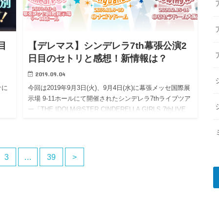
目
【デレマス】シンデレラ7th幕張公演2
日目のセトリと感想！新情報は？
2019.09.04
ナに
今回は2019年9月3日(火)、9月4日(水)に幕張メッセ国際展
示場 9-11ホールにて開催されたシンデレラ7thライブツア
ー「THE IDOLM@STER CINDERELLA GIRLS 7thLIVE
TOUR S…
3
…
39
>