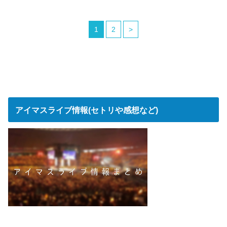
1
2
>
アイマスライブ情報(セトリや感想など)