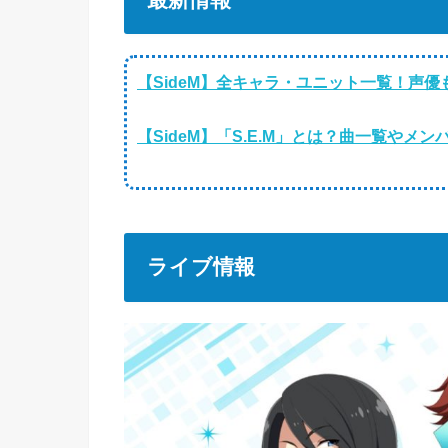
【SideM】全キャラ・ユニット一覧！声
【SideM】「S.E.M」とは？曲一覧やメ
ライブ情報