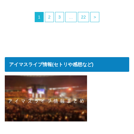
1
2
3
…
22
>
アイマスライブ情報(セトリや感想など)