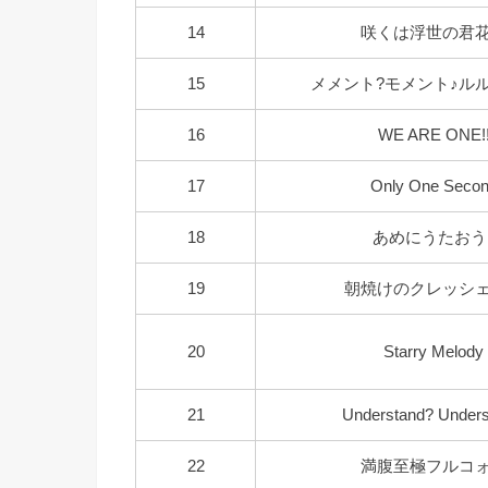
14
咲くは浮世の君
15
メメント?モメント♪ル
16
WE ARE ONE!
17
Only One Seco
18
あめにうたおう
19
朝焼けのクレッシ
20
Starry Melody
21
Understand? Unders
22
満腹至極フルコ