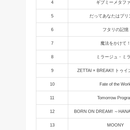
4
ギブミーメタフ
5
だってあなたはプリ
6
フタリの記憶
7
魔法をかけて
8
ミラージュ・ミ
9
ZETTAI × BREAK!! 
10
Fate of the Worl
11
Tomorrow Progr
12
BORN ON DREAM! ～HAN
13
MOONY