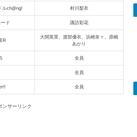
ルch@ng!
村川梨衣
モード
諏訪彩花
大関英里、渡部優衣、浜崎奈々、原嶋
ER
あかり
S
全員
全員
r!!
全員
ポンサーリンク