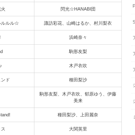
花火
閃光☆HANABI団
ルルルル☆
諏訪彩花、山崎はるか、村川梨衣
!
浜崎奈々
nd
駒形友梨
♪
木戸衣吹
ェンド
種田梨沙
駒形友梨、木戸衣吹、郁原ゆう、伊藤
美来
tand!
種田梨沙、上田麗奈
ォス
大関英里