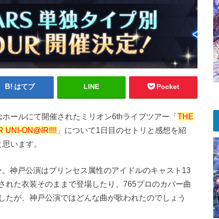
はてブ
LINE
Pocket
記念ホールにて開催されたミリオン6thライブツアー「
THE
 UNI-ON@IR!!!!
」について1日目のセトリと感想を紹
と思います。
アー。神戸公演はプリンセス属性のアイドルのキャスト13
された衣装そのままで登場したり、765プロのカバー曲
したが、神戸公演ではどんな曲が歌われたのでしょう