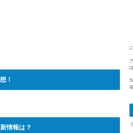
感想！
@
の新情報は？