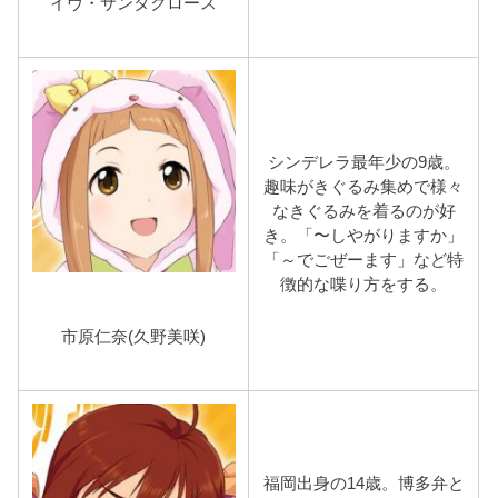
イヴ・サンタクロース
シンデレラ最年少の9歳。
趣味がきぐるみ集めで様々
なきぐるみを着るのが好
き。「〜しやがりますか」
「～でごぜーます」など特
徴的な喋り方をする。
市原仁奈(久野美咲)
福岡出身の14歳。博多弁と