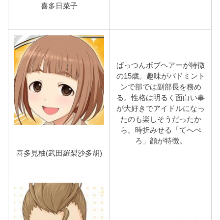
喜多日菜子
ぱっつんボブヘアーが特徴
の15歳。趣味がバドミント
ンで部では副部長を務め
る。性格は明るく面白い事
が大好きでアイドルになっ
たのも楽しそうだったか
ら。時折みせる「てへぺ
ろ」顔が特徴。
喜多見柚(武田羅梨沙多胡)