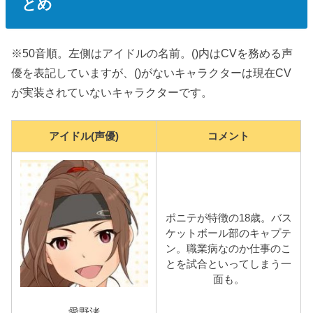
とめ
※50音順。左側はアイドルの名前。()内はCVを務める声
優を表記していますが、()がないキャラクターは現在CV
が実装されていないキャラクターです。
アイドル(声優)
コメント
ポニテが特徴の18歳。バス
ケットボール部のキャプテ
ン。職業病なのか仕事のこ
とを試合といってしまう一
面も。
愛野渚