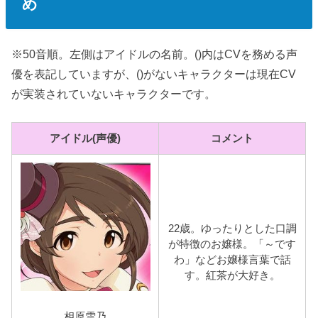
め
※50音順。左側はアイドルの名前。()内はCVを務める声
優を表記していますが、()がないキャラクターは現在CV
が実装されていないキャラクターです。
アイドル(声優)
コメント
22歳。ゆったりとした口調
が特徴のお嬢様。「～です
わ」などお嬢様言葉で話
す。紅茶が大好き。
相原雪乃