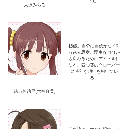
つ。
大原みちる
16歳。自分に自信がなく引
っ込み思案。弱虫な自分か
ら変わるためにアイドルに
なる。四つ葉のクローバー
に特別な想いを抱いてい
る。
緒方智絵里(大空直美)