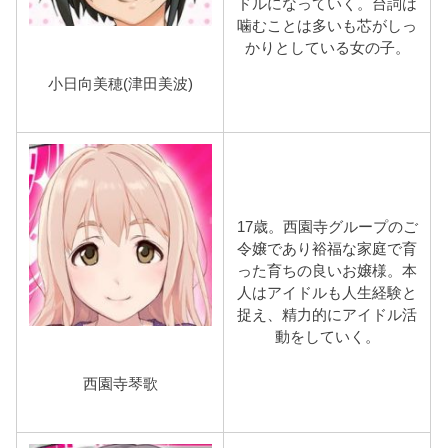
ドルになっていく。台詞は
噛むことは多いも芯がしっ
かりとしている女の子。
小日向美穂(津田美波)
17歳。西園寺グループのご
令嬢であり裕福な家庭で育
った育ちの良いお嬢様。本
人はアイドルも人生経験と
捉え、精力的にアイドル活
動をしていく。
西園寺琴歌