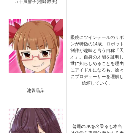
五十嵐響子(種崎敦美)
眼鏡にツインテールのリボ
ンが特徴の14歳。ロボット
制作が趣味と言う自称「天
才」。自身の才能を証明し
世に知らしめることを理由
にアイドルになるも、徐々
にプロデューサーを理解し
信頼していく。
池袋晶葉
普通のJKを名乗るも本当
は化学を専門分野とする天