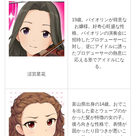
19歳。バイオリンが得意な
お嬢様。好奇心旺盛な性
格。バイオリンの演奏会に
招待したプロデューサーに
対し、逆にアイドルに誘っ
たプロデューサーの熱意に
応える形でアイドルにな
る。
涼宮星花
富山県出身の14歳。おでこ
を出した姿とウェーブのか
かった髪が特徴の女の子。
後ろ向きな性格で、表情が
固かったり目つきが悪いこ