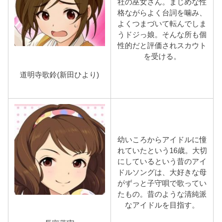
社の巫女さん。まじめな性
格ながらよく台詞を噛み、
よくつまづいて転んでしま
うドジっ娘。そんな所も個
性的だと評価されスカウト
を受ける。
道明寺歌鈴(新田ひより)
幼いころからアイドルに憧
れていたという16歳。大切
にしているという昔のアイ
ドルソングは、大好きな母
がずっと子守唄で歌ってい
たもの。昔のような清純派
なアイドルを目指す。