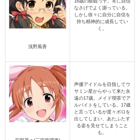
16歳の眼鏡っ子。常に自信
なさげでよく謝っている。
しかし徐々に自分に自信を
持ち精神的に成長してい
く。
浅野風香
声優アイドルを目指してウ
サミン星からやって来た永
遠の17歳。メイド喫茶でア
ルバイトをしている。17歳
と言っているが度々ボロを
出してしまい、あたふたす
る姿を見せてしまうこと
も。