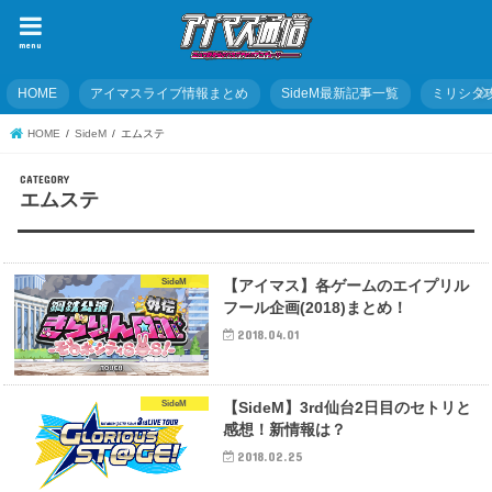
menu
HOME
アイマスライブ情報まとめ
SideM最新記事一覧
ミリシタ
HOME
SideM
エムステ
エムステ
SideM
【アイマス】各ゲームのエイプリル
フール企画(2018)まとめ！
2018.04.01
SideM
【SideM】3rd仙台2日目のセトリと
感想！新情報は？
2018.02.25