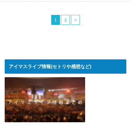
1
2
>
アイマスライブ情報(セトリや感想など)