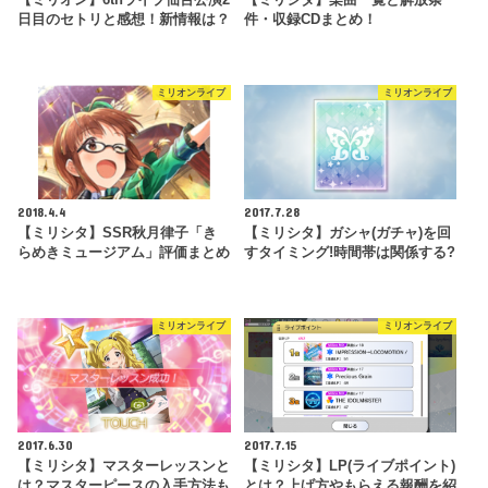
日目のセトリと感想！新情報は？
件・収録CDまとめ！
ミリオンライブ
ミリオンライブ
2018.4.4
2017.7.28
【ミリシタ】SSR秋月律子「き
【ミリシタ】ガシャ(ガチャ)を回
らめきミュージアム」評価まとめ
すタイミング!時間帯は関係する?
ミリオンライブ
ミリオンライブ
2017.6.30
2017.7.15
【ミリシタ】マスターレッスンと
【ミリシタ】LP(ライブポイント)
は？マスターピースの入手方法も
とは？上げ方やもらえる報酬を紹