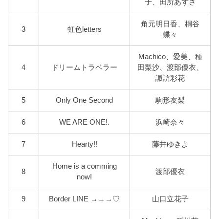
子、田所あずさ
角元明日香、桐谷
3
虹色letters
蝶々
Machico、愛美、種
4
ドリームトラベラー
田梨沙、渡部優衣、
諏訪彩花
5
Only One Second
駒形友梨
6
WE ARE ONE!.
浜崎奈々
7
Hearty!!
藤井ゆきよ
Home is a comming
8
渡部優衣
now!
9
Border LINE →→→♡
山口立花子