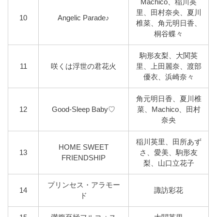
Machico、稲川英
里、田村奈央、夏川
10
Angelic Parade♪
椎菜、角元明日香、
桐谷蝶々
駒形友梨、大関英
11
咲くは浮世の君花火
里、上田麗奈、渡部
優衣、浜崎奈々
角元明日香、夏川椎
12
Good-Sleep Baby♡
菜、Machico、田村
奈央
稲川英里、田所あず
HOME SWEET
13
さ、愛美、駒形友
FRIENDSHIP
梨、山口立花子
プリンセス・アラモー
14
諏訪彩花
ド