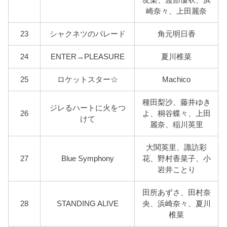
崎奈々、上田麗奈
23
シャクネツのパレード
角元明日香
24
ENTER→PLEASURE
夏川椎菜
25
ロケットスター☆
Machico
種田梨沙、藤井ゆき
ジレるハートに火をつ
26
よ、桐谷蝶々、上田
けて
麗奈、稲川英里
大関英里、諏訪彩
27
Blue Symphony
花、野村香菜子、小
岩井ことり
田所あずさ、田村奈
28
STANDING ALIVE
央、浜崎奈々、夏川
椎菜