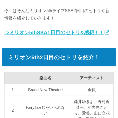
今回はそんなミリオン5thライブSSA2日目のセトリや新
情報を紹介していきます！
⇒ミリオン5thSSA1日目のセトリ&感想！！
ミリオン5th2日目のセトリを紹介！
楽曲名
アーティスト
1
Brand New Theater!
全員
藤井ゆきよ、野村香
FairyTaleじゃいられな
菜子、小岩井こと
2
い
り、愛美、山口立花