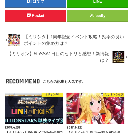
はてブ
LINE
Pocket
feedly
【ミリシタ】1周年記念イベント攻略！効率の良い
ポイントの集め方は？
【ミリオン】5thSSA1日目のセトリと感想！新情報
は？
RECOMMEND
こちらの記事も人気です。
ミリオン6th
ミリオンライブ
2019.4.28
2017.6.22
【ミリオン】6thライブ仙台公演2
【ミリシタ】楽曲一覧と解放条