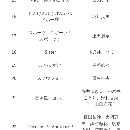
15
満腹至極フルコォス
大関英里
たんけんぼうけん☆ハ
16
稲川英里
イホー隊
スポーツ！スポーツ！
17
上田麗奈
スポーツ！
18
Sister
小岩井ことり
19
ふわりずむ
桐谷蝶々
20
スノウレター
田村奈央
藤井ゆきよ、小岩井
21
昏き星、遠い月
ことり、野村香菜
子、山口立花子
種田梨沙、大関英
里、諏訪彩花、駒形
22
Princess Be Ambitious!!
友梨、渡部優衣、浜