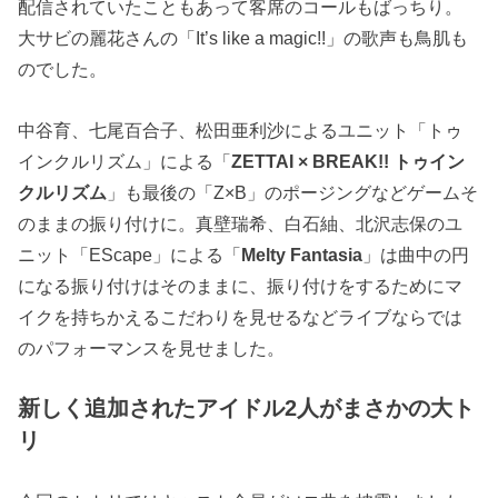
配信されていたこともあって客席のコールもばっちり。
大サビの麗花さんの「It’s like a magic!!」の歌声も鳥肌も
のでした。
中谷育、七尾百合子、松田亜利沙によるユニット「トゥ
インクルリズム」による「
ZETTAI × BREAK!! トゥイン
クルリズム
」も最後の「Z×B」のポージングなどゲームそ
のままの振り付けに。真壁瑞希、白石紬、北沢志保のユ
ニット「EScape」による「
Melty Fantasia
」は曲中の円
になる振り付けはそのままに、振り付けをするためにマ
イクを持ちかえるこだわりを見せるなどライブならでは
のパフォーマンスを見せました。
新しく追加されたアイドル2人がまさかの大ト
リ