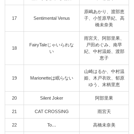
原嶋あかり、渡部恵
17
Sentimental Venus
子、小笠原早紀、高
橋未奈美
雨宮天、阿部里果、
FairyTaleじゃいられな
戸田めぐみ、南早
18
い
紀、中村温姫、渡部
恵子
山崎はるか、中村温
19
Marionetteは眠らない
姫、木戸衣吹、郁原
ゆう、末柄里恵
20
Silent Joker
阿部里果
21
CAT CROSSING
雨宮天
22
To…
高橋未奈美