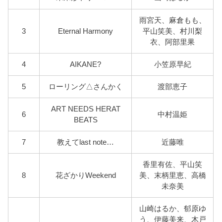
雨宮天、麻倉もも、
3
Eternal Harmony
平山笑美、村川梨
衣、阿部里果
4
AIKANE?
小笠原早紀
5
ローリング△さんかく
渡部恵子
ART NEEDS HERAT
6
中村温姫
BEATS
7
教えてlast note…
近藤唯
香里有佐、平山笑
8
花ざかりWeekend
美、末柄里恵、高橋
未奈美
山崎はるか、郁原ゆ
う、伊藤美来、木戸