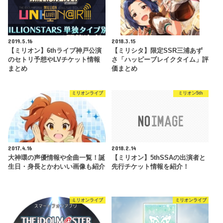
2019.5.16
2018.3.15
【ミリオン】6thライブ神戸公演
【ミリシタ】限定SSR三浦あず
のセトリ予想やLVチケット情報
さ「ハッピーブレイクタイム」評
まとめ
価まとめ
ミリオンライブ
ミリオン5th
2017.4.16
2018.2.14
大神環の声優情報や全曲一覧！誕
【ミリオン】5thSSAの出演者と
生日・身長とかわいい画像も紹介
先行チケット情報を紹介！
ミリオンライブ
ミリオンライブ