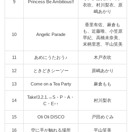
9
Princess Be Ambitious!!
衣吹、村川梨衣、原
嶋あかり
香里有佐、麻倉も
も、近藤唯、小笠原
10
Angelic Parade
早紀、高橋未奈美、
末柄里恵、平山笑美
11
あめにうたおう♪
木戸衣吹
12
ときどきシーソー
原嶋あかり
13
Come on a Tea Party
麻倉もも
Take!3.2.1.→S・P・A・
14
村川梨衣
C・E↑↑
15
Oli Oli DISCO
戸田めぐみ
16
空に手が触れる場所
平山笑美