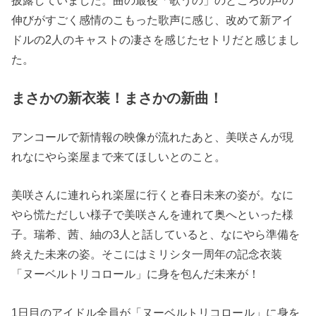
披露していました。曲の最後「歌うの」のところの声の
伸びがすごく感情のこもった歌声に感じ、改めて新アイ
ドルの2人のキャストの凄さを感じたセトリだと感じまし
た。
まさかの新衣装！まさかの新曲！
アンコールで新情報の映像が流れたあと、美咲さんが現
れなにやら楽屋まで来てほしいとのこと。
美咲さんに連れられ楽屋に行くと春日未来の姿が。なに
やら慌ただしい様子で美咲さんを連れて奥へといった様
子。瑞希、茜、紬の3人と話していると、なにやら準備を
終えた未来の姿。そこにはミリシタ一周年の記念衣装
「ヌーベルトリコロール」に身を包んだ未来が！
1日目のアイドル全員が「ヌーベルトリコロール」に身を