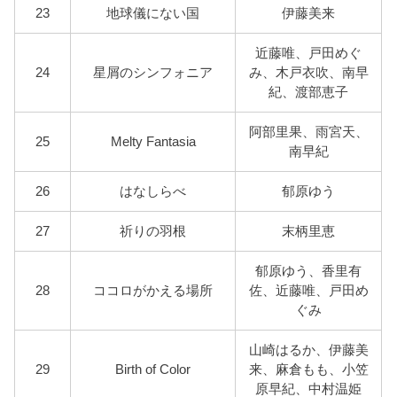
23
地球儀にない国
伊藤美来
近藤唯、戸田めぐ
24
星屑のシンフォニア
み、木戸衣吹、南早
紀、渡部恵子
阿部里果、雨宮天、
25
Melty Fantasia
南早紀
26
はなしらべ
郁原ゆう
27
祈りの羽根
末柄里恵
郁原ゆう、香里有
28
ココロがかえる場所
佐、近藤唯、戸田め
ぐみ
山崎はるか、伊藤美
29
Birth of Color
来、麻倉もも、小笠
原早紀、中村温姫