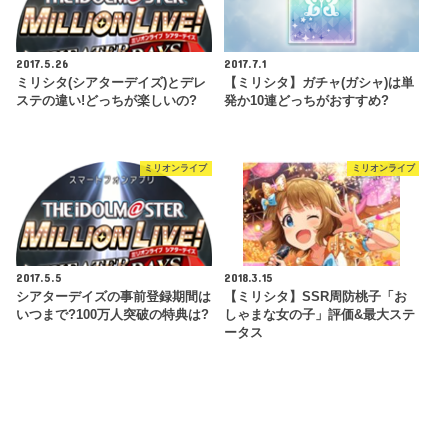
2017.5.26
2017.7.1
ミリシタ(シアターデイズ)とデレ
【ミリシタ】ガチャ(ガシャ)は単
ステの違い!どっちが楽しいの?
発か10連どっちがおすすめ?
ミリオンライブ
ミリオンライブ
2017.5.5
2018.3.15
シアターデイズの事前登録期間は
【ミリシタ】SSR周防桃子「お
いつまで?100万人突破の特典は?
しゃまな女の子」評価&最大ステ
ータス