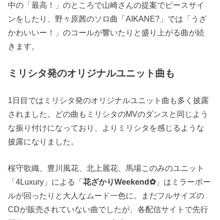
中の「最高！」のところで山崎さんの提案でピースサイ
ンをしたり、野々原茜のソロ曲「AIKANE?」では「うざ
かわいいー！」のコールが響いたりと盛り上がる曲が続
きます。
ミリシタ発のオリジナルユニット曲も
1日目ではミリシタ発のオリジナルユニット曲も多く披露
されました。どの曲もミリシタのMVのダンスと同じよう
な振り付けになっており、よりミリシタを感じるような
披露になりました。
桜守歌織、豊川風花、北上麗花、馬場このみのユニット
「4Luxury」による「
花ざかりWeekend✿
」はミラーボー
ルが回ったりと大人なムード一色に。まだフルサイズの
CDが販売されていない曲でしたが、各配信サイトで先行