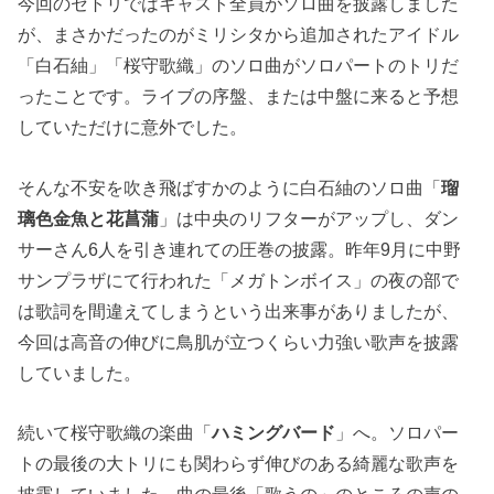
今回のセトリではキャスト全員がソロ曲を披露しました
が、まさかだったのがミリシタから追加されたアイドル
「白石紬」「桜守歌織」のソロ曲がソロパートのトリだ
ったことです。ライブの序盤、または中盤に来ると予想
していただけに意外でした。
そんな不安を吹き飛ばすかのように白石紬のソロ曲「
瑠
璃色金魚と花菖蒲
」は中央のリフターがアップし、ダン
サーさん6人を引き連れての圧巻の披露。昨年9月に中野
サンプラザにて行われた「メガトンボイス」の夜の部で
は歌詞を間違えてしまうという出来事がありましたが、
今回は高音の伸びに鳥肌が立つくらい力強い歌声を披露
していました。
続いて桜守歌織の楽曲「
ハミングバード
」へ。ソロパー
トの最後の大トリにも関わらず伸びのある綺麗な歌声を