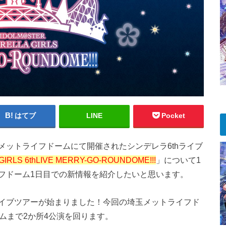
はてブ
LINE
Pocket
(日)にメットライフドームにて開催されたシンデレラ6thライブ
IRLS 6thLIVE MERRY-GO-ROUNDOME!!!
」について1
フドーム1日目での新情報を紹介したいと思います。
イブツアーが始まりました！今回の埼玉メットライフド
ムまで2か所4公演を回ります。