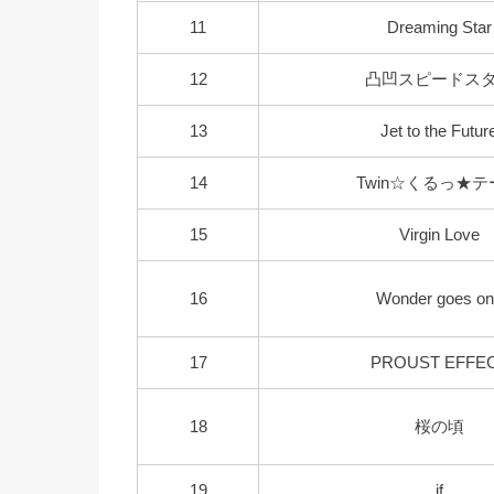
11
Dreaming Star
12
凸凹スピードス
13
Jet to the Futur
14
Twin☆くるっ★テ
15
Virgin Love
16
Wonder goes on
17
PROUST EFFE
18
桜の頃
19
if