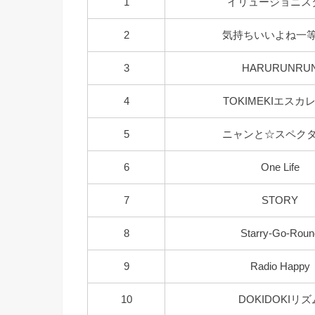
1
イリュージョニス
2
気持ちいいよね一
3
HARURUNRU
4
TOKIMEKIエスカ
5
ニャンと☆スペク
6
One Life
7
STORY
8
Starry-Go-Roun
9
Radio Happy
10
DOKIDOKIリズ