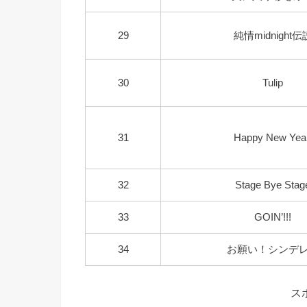
29
純情midnight伝
30
Tulip
31
Happy New Year
32
Stage Bye Stag
33
GOIN’!!!
34
お願い！シンデ
ス