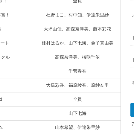
タ！
全員
等賞！
杜野まこ、村中知、伊達朱里紗
N
大坪由佳、高森奈津美、藤本彩花
レート
佳村はるか、山下七海、金子真由美
タクル
高森奈津美、桜咲千依
千菅春香
大橋彩香、福原綾香、原紗友里
d
全員
山下七海
ム
山本希望、伊達朱里紗