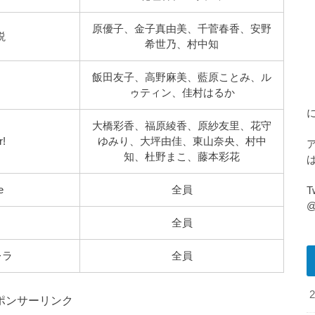
原優子、金子真由美、千菅春香、安野
説
希世乃、村中知
飯田友子、高野麻美、藍原ことみ、ル
ゥティン、佳村はるか
大橋彩香、福原綾香、原紗友里、花守
!
ゆみり、大坪由佳、東山奈央、村中
知、杜野まこ、藤本彩花
e
全員
@
全員
レラ
全員
ポンサーリンク