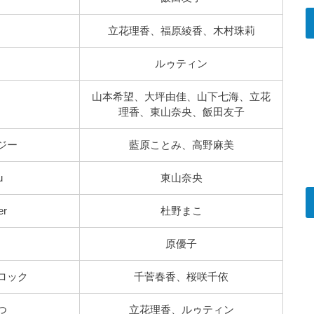
立花理香、福原綾香、木村珠莉
ルゥティン
山本希望、大坪由佳、山下七海、立花
理香、東山奈央、飯田友子
ジー
藍原ことみ、高野麻美
u
東山奈央
er
杜野まこ
原優子
ロック
千菅春香、桜咲千依
つ
立花理香、ルゥティン