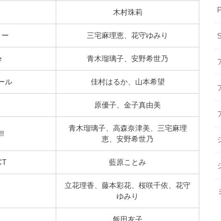
木村珠莉
ター
三宅麻理恵、花守ゆみり
e
青木瑠璃子、安野希世乃
ール
佳村はるか、山本希望
原優子、金子真由美
青木瑠璃子、高森奈津美、三宅麻理
!!
恵、安野希世乃
CT
藍原ことみ
立花理香、藤本彩花、桜咲千依、花守
ゆみり
飯田友子