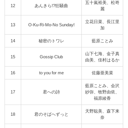
五十嵐裕美、松嵜
12
あんきら!?狂騒曲
麗
立花日菜、長江里
13
O-Ku-Ri-Mo-No Sunday!
加
14
秘密のトワレ
藍原ことみ
山下七海、金子真
15
Gossip Club
由美、佳村はるか
16
to you for me
佐藤亜美菜
藍原ことみ、会沢
17
君への詩
紗弥、牧野由依、
福原綾香
天野聡美、森下来
18
君のそばへずっと
奈