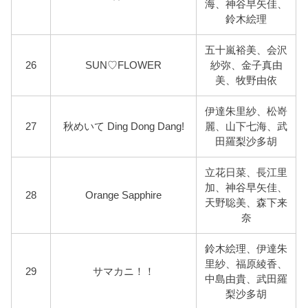
海、神谷早矢佳、
鈴木絵理
五十嵐裕美、会沢
26
SUN♡FLOWER
紗弥、金子真由
美、牧野由依
伊達朱里紗、松嵜
27
秋めいて Ding Dong Dang!
麗、山下七海、武
田羅梨沙多胡
立花日菜、長江里
加、神谷早矢佳、
28
Orange Sapphire
天野聡美、森下来
奈
鈴木絵理、伊達朱
里紗、福原綾香、
29
サマカニ！！
中島由貴、武田羅
梨沙多胡