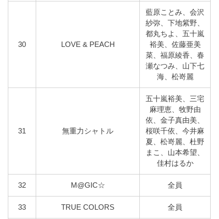
藍原ことみ、会沢
紗弥、下地紫野、
都丸ちよ、五十嵐
30
LOVE & PEACH
裕美、佐藤亜美
菜、福原綾香、春
瀬なつみ、山下七
海、松嵜麗
五十嵐裕美、三宅
麻理恵、牧野由
依、金子真由美、
31
無重力シャトル
桜咲千依、今井麻
夏、松嵜麗、杜野
まこ、山本希望、
佳村はるか
32
M@GIC☆
全員
33
TRUE COLORS
全員