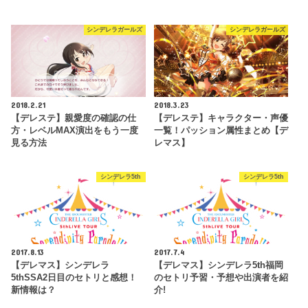
シンデレラガールズ
シンデレラガールズ
2018.2.21
2018.3.23
【デレステ】親愛度の確認の仕
【デレステ】キャラクター・声優
方・レベルMAX演出をもう一度
一覧！パッション属性まとめ【デ
見る方法
レマス】
シンデレラ5th
シンデレラ5th
2017.8.13
2017.7.4
【デレマス】シンデレラ
【デレマス】シンデレラ5th福岡
5thSSA2日目のセトリと感想！
のセトリ予習・予想や出演者を紹
新情報は？
介!