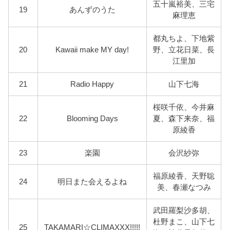
五十嵐裕美、三宅
19
あんずのうた
麻理恵
都丸ちよ、下地紫
20
Kawaii make MY day!
野、立花日菜、長
江里加
21
Radio Happy
山下七海
桜咲千依、今井麻
22
Blooming Days
夏、森下来奈、福
原綾香
23
楽園
会沢紗弥
福原綾香、天野聡
24
明日また会えるよね
美、春瀬なつみ
武田羅梨沙多胡、
杜野まこ、山下七
25
TAKAMARI☆CLIMAXXX!!!!!