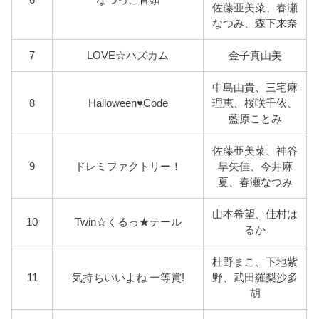
佐藤亜美菜、春瀬
なつみ、森下来奈
7
LOVE☆ハズカム
金子真由美
中島由貴、三宅麻
8
Halloween♥Code
理恵、桜咲千依、
藍原ことみ
佐藤亜美菜、神谷
9
ドレミファクトリー！
早矢佳、今井麻
夏、春瀬なつみ
山本希望、佳村は
10
Twin☆くるっ★テール
るか
杜野まこ、下地紫
11
気持ちいいよね 一等賞!
野、武田羅梨沙多
胡