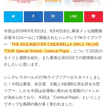
LINE
今回は2019年9月3日(火)、9月4日(水)に幕張メッセ国際展
示場 9-11ホールにて開催されたシンデレラ7thライブツア
ー「
THE IDOLM@STER CINDERELLA GIRLS 7thLIVE
TOUR Special 3chord♪ Comical Pops!
」について1日目の
セトリと感想を紹介。また幕張公演1日目での新情報を紹
介したいと思います。
シンデレラガールズの7thライブツアーがスタートしまし
た！今回は幕張、名古屋、大阪と3会場6公演を回る大型
ツアー。しかも今回は会場毎に歌われる楽曲のジャンル
が決められており、今回は「Comical Pops!」ということ
でポップな曲調の曲が多く歌われました。