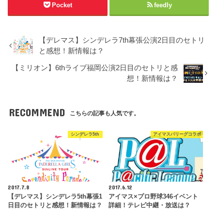
Pocket
feedly
【デレマス】シンデレラ7th幕張公演2日目のセトリ
と感想！新情報は？
【ミリオン】6thライブ福岡公演2日目のセトリと感
想！新情報は？
RECOMMEND
こちらの記事も人気です。
シンデレラ5th
アイマスパリーグコラボ
2017.7.8
2017.6.12
【デレマス】シンデレラ5th幕張1
アイマス×プロ野球346イベント
日目のセトリと感想！新情報は？
詳細！テレビ中継・放送は？