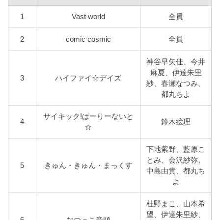
1
Vast world
全員
2
comic cosmic
全員
神谷早矢佳、今井
麻夏、伊達朱里
3
ハイファイ☆デイズ
紗、春瀬なつみ、
都丸ちよ
サイキック!ぱーりーないと
4
鈴木絵理
☆
下地紫野、藍原こ
とみ、会沢紗弥、
5
きゅん・きゅん・まっくす
中島由貴、都丸ち
よ
杜野まこ、山本希
望、伊達朱里紗、
6
なつっこ音頭