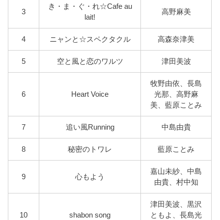
き・ま・ぐ・れ☆Cafe au
3
高野麻美
lait!
4
ニャンと☆スペクタクル
高森奈津美
5
空と風と恋のワルツ
津田美波
牧野由依、長島
6
Heart Voice
光那、高野麻
美、藍原ことみ
7
追い風Running
中島由貴
8
秘密のトワレ
藍原ことみ
嘉山未紗、中島
9
心もよう
由貴、村中知
津田美波、黒沢
10
shabon song
ともよ、長島光