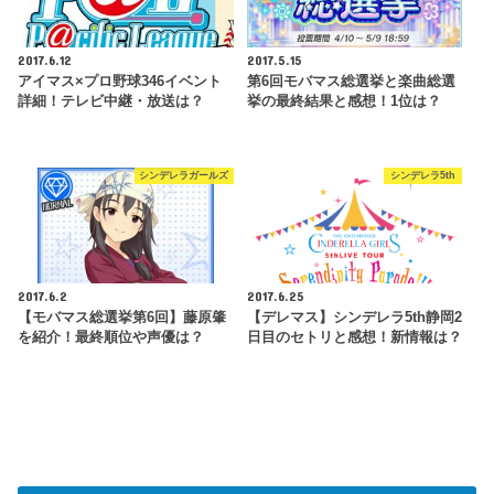
2017.6.12
2017.5.15
アイマス×プロ野球346イベント
第6回モバマス総選挙と楽曲総選
詳細！テレビ中継・放送は？
挙の最終結果と感想！1位は？
シンデレラガールズ
シンデレラ5th
2017.6.2
2017.6.25
【モバマス総選挙第6回】藤原肇
【デレマス】シンデレラ5th静岡2
を紹介！最終順位や声優は？
日目のセトリと感想！新情報は？