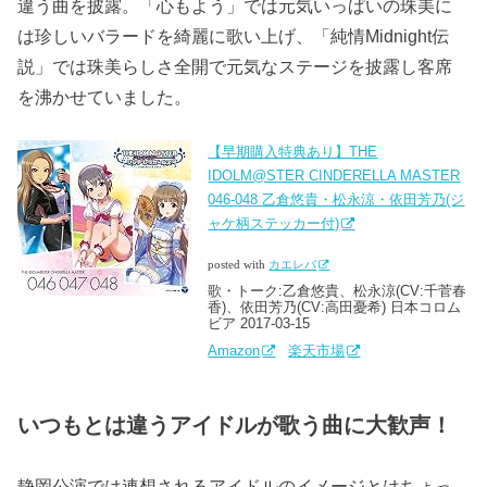
違う曲を披露。「心もよう」では元気いっぱいの珠美に
は珍しいバラードを綺麗に歌い上げ、「純情Midnight伝
説」では珠美らしさ全開で元気なステージを披露し客席
を沸かせていました。
【早期購入特典あり】THE
IDOLM@STER CINDERELLA MASTER
046-048 乙倉悠貴・松永涼・依田芳乃(ジ
ャケ柄ステッカー付)
posted with
カエレバ
歌・トーク:乙倉悠貴、松永涼(CV:千菅春
香)、依田芳乃(CV:高田憂希) 日本コロム
ビア 2017-03-15
Amazon
楽天市場
いつもとは違うアイドルが歌う曲に大歓声！
静岡公演では連想されるアイドルのイメージとはちょっ