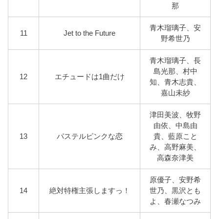
那
青木瑠璃子、安
11
Jet to the Future
野希世乃
青木瑠璃子、長
島光那、村中
12
エチュードは1曲だけ
知、青木志貴、
嘉山未紗
津田美波、牧野
由依、中島由
13
パステルピンクな恋
貴、藍原こと
み、高野麻美、
高森奈津美
原優子、安野希
14
絶対特権主張しますっ！
世乃、黒沢とも
よ、春瀬なつみ