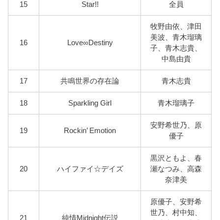
15
Star!!
全員
牧野由依、津田
美波、青木瑠璃
16
Love∞Destiny
子、青木志貴、
中島由貴
17
共鳴世界の存在論
青木志貴
18
Sparkling Girl
青木瑠璃子
安野希世乃、原
19
Rockin’ Emotion
優子
黒沢ともよ、春
20
ハイファイ☆デイズ
瀬なつみ、高森
奈津美
原優子、安野希
世乃、村中知、
21
純情Midnight伝説