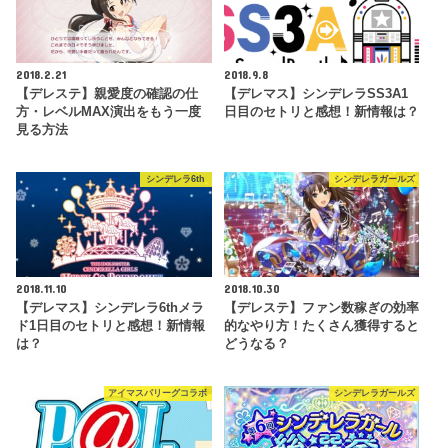
2018.2.21
2018.9.8
【デレステ】親愛度の確認の仕
【デレマス】シンデレラSS3A1
方・レベルMAX演出をもう一度
日目のセトリと感想！新情報は？
見る方法
シンデレラ6th
シンデレラガールズ
2018.11.10
2018.10.30
【デレマス】シンデレラ6thメラ
【デレステ】ファン数稼ぎの効率
ド1日目のセトリと感想！新情報
的なやり方！たくさん獲得すると
は？
どうなる？
アイマスパリーグコラボ
シンデレラガールズ