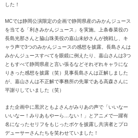
した！
MCでは静岡公演限定の企画で静岡県産のみかんジュース
を当てる「利きみかんジュース」を実施。上条春菜役の
長島光那さんと脇山珠美役の嘉山未紗さんが挑戦し、キ
ャラ声で3つのみかんジュースの感想を披露。長島さんは
みかんジュースすべてを眼鏡に例えたり、嘉山さんは3つ
ともすべて静岡県産と言い張るなどそれぞれキャラにな
りきった感想を披露（笑）見事長島さんは正解しました
が、嘉山さんは不正解で事務所の先輩である高森さんに
平謝りしていました（笑）
また企画中に黒沢ともよさんがみりあの声で「いいなー
いいなー！みりあもやーら…ない！」とアニメで一躍有
名になったセリフをもじったボケを披露し共演者とプロ
デューサーさんたちを笑わせていました！