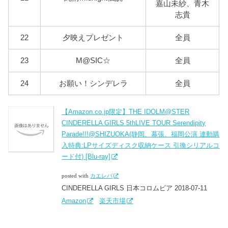
嘉山未紗、青木
志貴
22
夕映えプレゼント
全員
23
M@SIC☆
全員
24
お願い！シンデレラ
全員
【Amazon.co.jp限定】THE IDOLM@STER
CINDERELLA GIRLS 5thLIVE TOUR Serendipity
Parade!!!@SHIZUOKA(静岡、幕張、福岡公演 連動購
入特典:LPサイズディスク収納ケース 引換シリアルコ
ード付) [Blu-ray]
posted with
カエレバ
CINDERELLA GIRLS 日本コロムビア 2018-07-11
Amazon
楽天市場