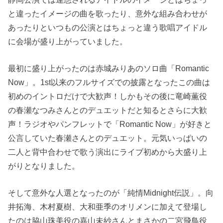
と違ったイメージの曲を歌ったり、意外な組み合わせが
あったりといつもの公演とはちょっと違う歌唱アイドル
に会場が盛り上がっていました。
最初に盛り上がったのは赤城みりあのソロ曲「Romantic
Now」。1st以来のフルサイズでの披露となったこの曲は
初めのイントロだけで大歓声！しかもその後に竜崎薫役
の春瀬なつみさんとのデュエットだと知るとさらに大歓
声！ラジオやパンフレットで「Romantic Now」が好きと
公言していた春瀬さんとのデュエット。元気いっぱいの
二人と背中合わせで歌う演出にライブ初めから大盛り上
がりとなりました。
そして意外な人選となったのが「純情Midnight伝説」。向
井拓海、木村夏樹、大和亜季のオリメンに加えて登場し
たのは脇山珠美役の嘉山未紗さんとまさかの二宮飛鳥役