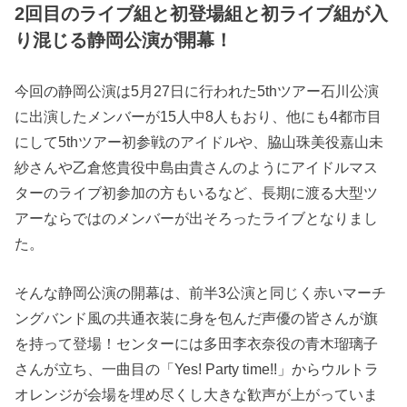
2回目のライブ組と初登場組と初ライブ組が入
り混じる静岡公演が開幕！
今回の静岡公演は5月27日に行われた5thツアー石川公演
に出演したメンバーが15人中8人もおり、他にも4都市目
にして5thツアー初参戦のアイドルや、脇山珠美役嘉山未
紗さんや乙倉悠貴役中島由貴さんのようにアイドルマス
ターのライブ初参加の方もいるなど、長期に渡る大型ツ
アーならではのメンバーが出そろったライブとなりまし
た。
そんな静岡公演の開幕は、前半3公演と同じく赤いマーチ
ングバンド風の共通衣装に身を包んだ声優の皆さんが旗
を持って登場！センターには多田李衣奈役の青木瑠璃子
さんが立ち、一曲目の「Yes! Party time!!」からウルトラ
オレンジが会場を埋め尽くし大きな歓声が上がっていま