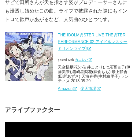
サビで田所さんが天を指さす姿がプロデューサーさんに
も浸透し始めたこの曲。ライブで披露された際にもイン
トロで歓声があがるなど、人気曲のひとつです。
THE IDOLM@STER LIVE THE@TER
PERFORMANCE 02 アイドルマスター
ミリオンライブ!
posted with
カエレバ
天空橋朋花(小岩井ことり),七尾百合子(伊
藤美来),箱崎星梨花(麻倉もも),最上静香
(田所あずさ) 天海春香(中村繪里子) ラン
ティス 2013-05-29
Amazon
楽天市場
アライブファクター