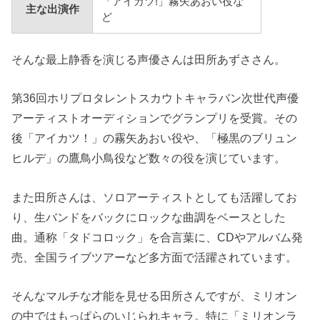
「アイカツ!」霧矢あおい役な
主な出演作
ど
そんな最上静香を演じる声優さんは田所あずささん。
第36回ホリプロタレントスカウトキャラバン次世代声優
アーティストオーディションでグランプリを受賞。その
後「アイカツ！」の霧矢あおい役や、「極黒のブリュン
ヒルデ」の鷹鳥小鳥役など数々の役を演じています。
また田所さんは、ソロアーティストとしても活躍してお
り、生バンドをバックにロックな曲調をベースとした
曲。通称「タドコロック」を合言葉に、CDやアルバム発
売、全国ライブツアーなど多方面で活躍されています。
そんなマルチな才能を見せる田所さんですが、ミリオン
の中ではもっぱらのいじられキャラ。特に「ミリオンラ