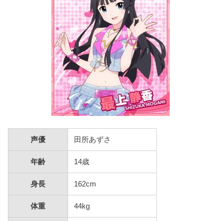
声優
田所あずさ
年齢
14歳
身長
162cm
体重
44kg