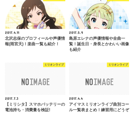
2017.4.11
2017.5.9
北沢志保のプロフィールや声優情
島原エレナの声優情報や全曲一
報(雨宮天)！楽曲一覧も紹介！
覧！誕生日・身長とかわいい画像
も紹介
ミリオンライブ
ミリオンライブ
2017.7.3
2017.4.4
【ミリシタ】スマホバッテリーの
アイマスミリオンライブ曲別コー
電池持ち・消費量を検証!
ル一覧表まとめ！練習用にどうぞ