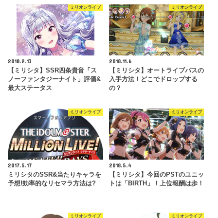
ミリオンライブ
ミリオンライブ
2018.2.13
2018.11.6
【ミリシタ】SSR四条貴音「ス
【ミリシタ】オートライブパスの
ノーファンタジーナイト」評価&
入手方法！どこでドロップする
最大ステータス
の？
ミリオンライブ
ミリオンライブ
2017.5.17
2018.5.4
ミリシタのSSR&当たりキャラを
【ミリシタ】今回のPSTのユニッ
予想!効率的なリセマラ方法は?
トは「BIRTH」！上位報酬は歩！
ミリオンライブ
ミリオンライブ