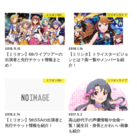
ミリオン6th
ミリオンライブ
2018.11.15
2018.1.14
【ミリオン】6thライブツアーの
【ミリシタ】トライスタービジョ
出演者と先行チケット情報まと
ンとは？曲一覧やメンバーを紹
め！
介！
ミリオン5th
ミリオンライブ
2018.2.14
2017.5.3
【ミリオン】5thSSAの出演者と
高山紗代子の声優情報や全曲一
先行チケット情報を紹介！
覧！誕生日・身長とかわいい画像
も紹介