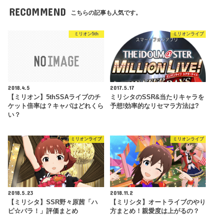
RECOMMEND
こちらの記事も人気です。
ミリオン5th
ミリオンライブ
2018.4.5
2017.5.17
【ミリオン】5thSSAライブのチ
ミリシタのSSR&当たりキャラを
ケット倍率は？キャパはどれくら
予想!効率的なリセマラ方法は?
い？
ミリオンライブ
ミリオンライブ
2018.5.23
2018.11.2
【ミリシタ】SSR野々原茜「ハ
【ミリシタ】オートライブのやり
ピ☆パラ！」評価まとめ
方まとめ！親愛度は上がるの？