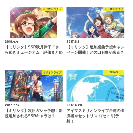
ミリオンライブ
ミリオンライブ
2018.4.4
2017.8.1
【ミリシタ】SSR秋月律子「き
【ミリシタ】追加楽曲予想キャン
らめきミュージアム」評価まとめ
ペーン開催！どのLTH曲が来る？
ミリオンライブ
765AS
2017.7.13
2017.4.20
【ミリシタ】次回ガシャ予想！新
アイマスミリオンライブ台湾の出
規追加されるSSRキャラは？
演者やセットリスト(セトリ)予
想！