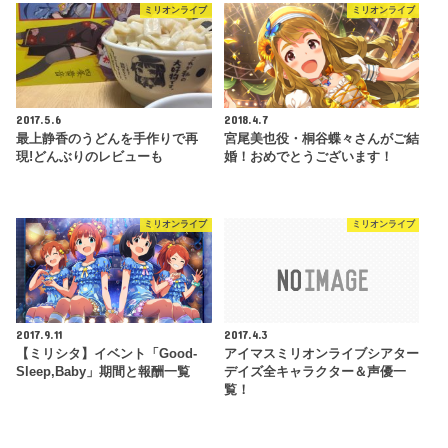
ミリオンライブ
ミリオンライブ
2017.5.6
2018.4.7
最上静香のうどんを手作りで再
宮尾美也役・桐谷蝶々さんがご結
現!どんぶりのレビューも
婚！おめでとうございます！
ミリオンライブ
ミリオンライブ
2017.9.11
2017.4.3
【ミリシタ】イベント「Good-
アイマスミリオンライブシアター
Sleep,Baby」期間と報酬一覧
デイズ全キャラクター＆声優一
覧！