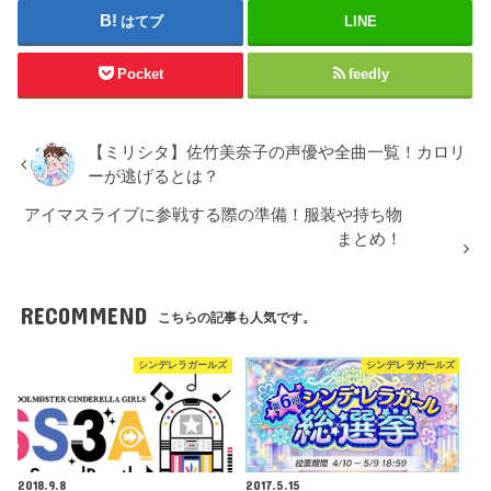
はてブ
LINE
Pocket
feedly
【ミリシタ】佐竹美奈子の声優や全曲一覧！カロリ
ーが逃げるとは？
アイマスライブに参戦する際の準備！服装や持ち物
まとめ！
RECOMMEND
こちらの記事も人気です。
シンデレラガールズ
シンデレラガールズ
2018.9.8
2017.5.15