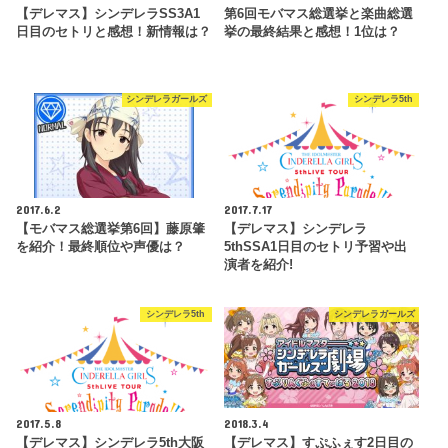
【デレマス】シンデレラSS3A1
第6回モバマス総選挙と楽曲総選
日目のセトリと感想！新情報は？
挙の最終結果と感想！1位は？
シンデレラガールズ
シンデレラ5th
2017.6.2
2017.7.17
【モバマス総選挙第6回】藤原肇
【デレマス】シンデレラ
を紹介！最終順位や声優は？
5thSSA1日目のセトリ予習や出
演者を紹介!
シンデレラ5th
シンデレラガールズ
2017.5.8
2018.3.4
【デレマス】シンデレラ5th大阪
【デレマス】すぷふぇす2日目の