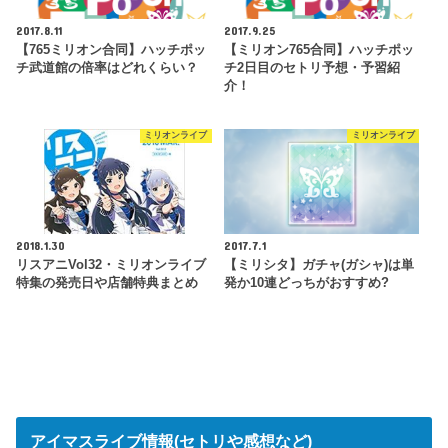
2017.8.11
2017.9.25
【765ミリオン合同】ハッチポッ
【ミリオン765合同】ハッチポッ
チ武道館の倍率はどれくらい？
チ2日目のセトリ予想・予習紹
介！
ミリオンライブ
ミリオンライブ
2018.1.30
2017.7.1
リスアニVol32・ミリオンライブ
【ミリシタ】ガチャ(ガシャ)は単
特集の発売日や店舗特典まとめ
発か10連どっちがおすすめ?
アイマスライブ情報(セトリや感想など)