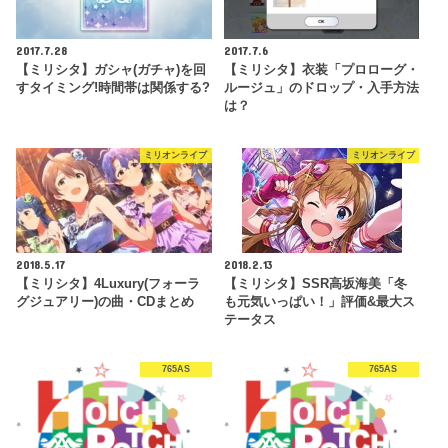
2017.7.28
2017.7.6
【ミリシタ】ガシャ(ガチャ)を回
【ミリシタ】衣装「プロローグ・
すタイミング!時間帯は関係する?
ルージュ」のドロップ・入手方法
は？
ミリオンライブ
ミリオンライブ
2018.5.17
2018.2.13
【ミリシタ】4Luxury(フォーラ
【ミリシタ】SSR高坂海美「冬
グジュアリー)の曲・CDまとめ
も元気いっぱい！」評価&最大ス
テータス
765AS
765AS