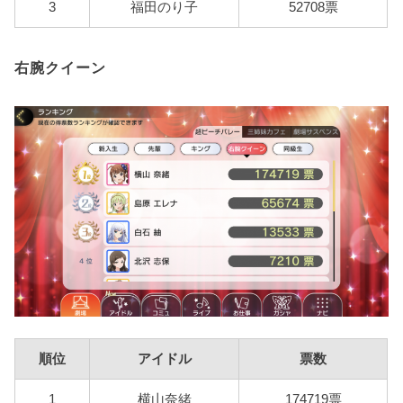
3
福田のり子
52708票
右腕クイーン
順位
アイドル
票数
1
横山奈緒
174719票