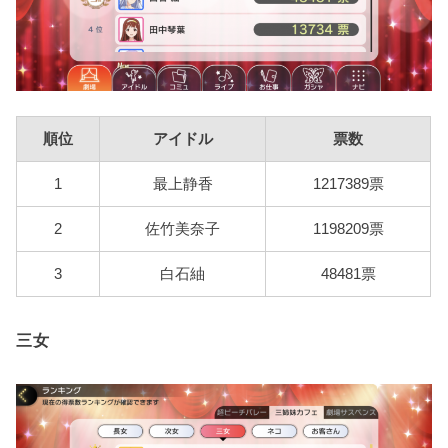
順位
アイドル
票数
1
最上静香
1217389票
2
佐竹美奈子
1198209票
3
白石紬
48481票
三女