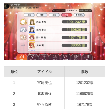
順位
アイドル
票数
1
宮尾美也
1201202票
2
北沢志保
1169826票
3
野々原茜
167179票