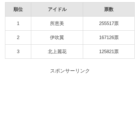
順位
アイドル
票数
1
所恵美
255517票
2
伊吹翼
167126票
3
北上麗花
125821票
スポンサーリンク