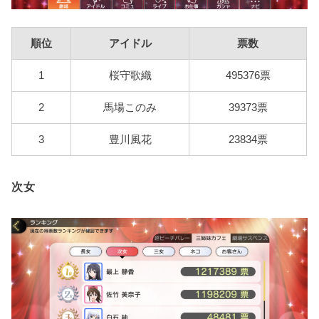
順位
アイドル
票数
1
桜守歌織
495376票
2
馬場このみ
39373票
3
豊川風花
23834票
次女