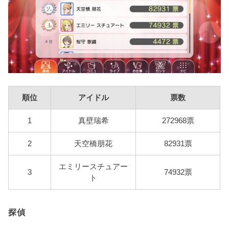
順位
アイドル
票数
1
真壁瑞希
272968票
2
天空橋朋花
82931票
エミリースチュアー
3
74932票
ト
探偵