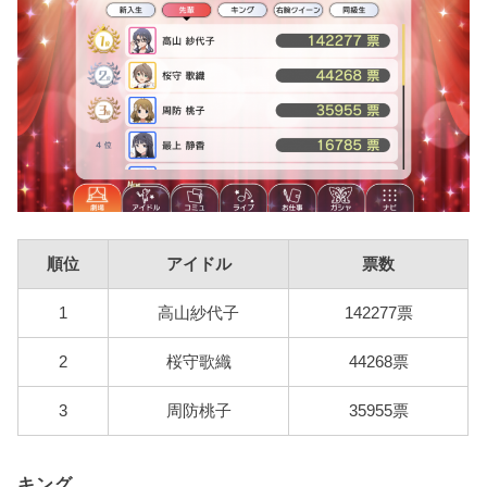
順位
アイドル
票数
1
高山紗代子
142277票
2
桜守歌織
44268票
3
周防桃子
35955票
キング