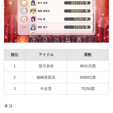
順位
アイドル
票数
1
望月杏奈
864125票
2
箱崎星梨花
808001票
3
中谷育
75250票
ネコ