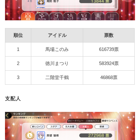
順位
アイドル
票数
1
馬場このみ
616739票
2
徳川まつり
583924票
3
二階堂千鶴
46868票
支配人