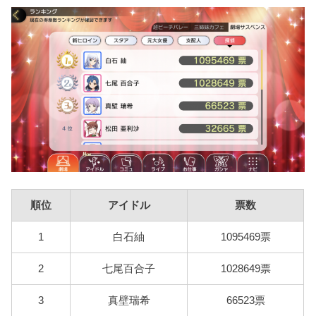
順位
アイドル
票数
1
白石紬
1095469票
2
七尾百合子
1028649票
3
真壁瑞希
66523票