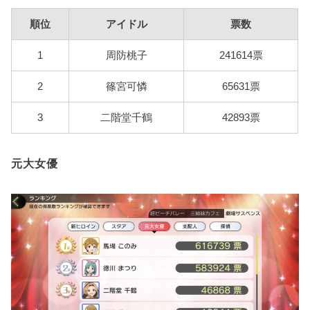
順位
アイドル
票数
1
周防桃子
241614票
2
篠宮可憐
65631票
3
二階堂千鶴
42893票
元大女優