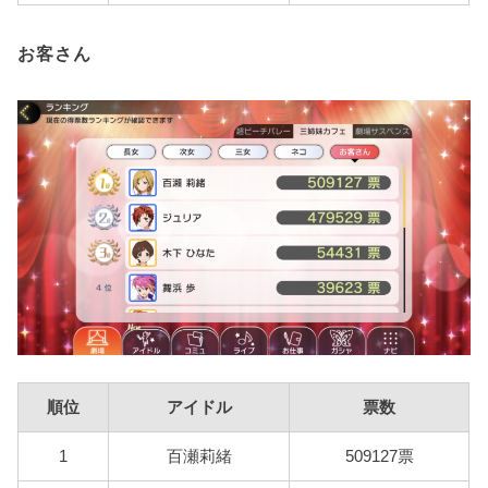
お客さん
順位
アイドル
票数
1
百瀬莉緒
509127票