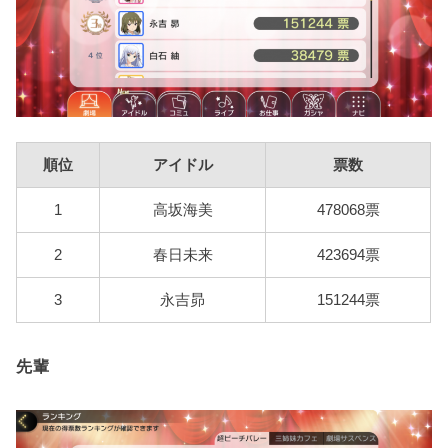
順位
アイドル
票数
1
高坂海美
478068票
2
春日未来
423694票
3
永吉昴
151244票
先輩