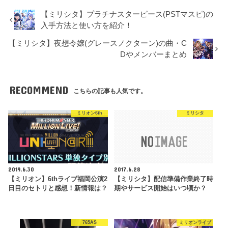
【ミリシタ】プラチナスターピース(PSTマスピ)の
入手方法と使い方を紹介！
【ミリシタ】夜想令嬢(グレースノクターン)の曲・C
Dやメンバーまとめ
RECOMMEND
こちらの記事も人気です。
ミリオン6th
ミリシタ
2019.6.30
2017.6.28
【ミリオン】6thライブ福岡公演2
【ミリシタ】配信準備作業終了時
日目のセトリと感想！新情報は？
期やサービス開始はいつ頃か？
765AS
ミリオンライブ