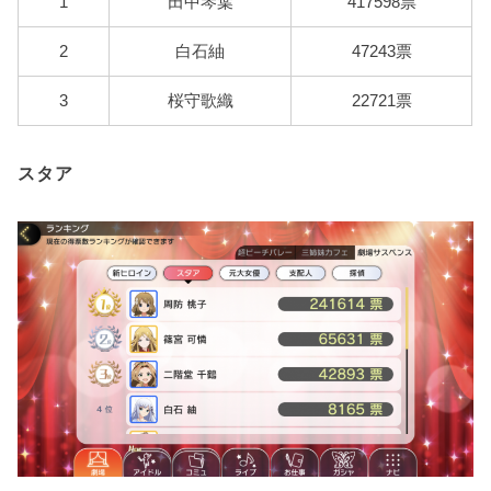
1
田中琴葉
417598票
2
白石紬
47243票
3
桜守歌織
22721票
スタア