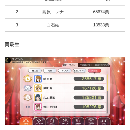
2
島原エレナ
65674票
3
白石紬
13533票
同級生