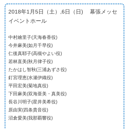
2018年1月5日（土）,6日（日)
幕張メッセ
イベントホール
中村繪里子(天海春香役)
今井麻美(如月千早役)
仁後真耶子(高槻やよい役)
若林直美(秋月律子役)
たかはし智秋(三浦あずさ役)
釘宮理恵(水瀬伊織役)
平田宏美(菊地真役)
下田麻美(双海亜美・真美役)
長谷川明子(星井美希役)
原由実(四条貴音役)
沼倉愛美(我那覇響役)