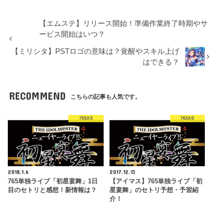
【エムステ】リリース開始！準備作業終了時期やサ
ービス開始はいつ？
【ミリシタ】PSTロゴの意味は？覚醒やスキル上げ
はできる？
RECOMMEND
こちらの記事も人気です。
765AS
765AS
2018.1.6
2017.12.13
765単独ライブ「初星宴舞」1日
【アイマス】765単独ライブ「初
目のセトリと感想！新情報は？
星宴舞」のセトリ予想・予習紹
介！