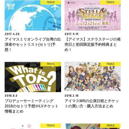
765AS
765AS
2017.4.20
2017.9.19
アイマスミリオンライブ台湾の出
【アイマス】ステラステージの発
演者やセットリスト(セトリ)予
売日と初回限定版予約特典まと
想！
め！
765AS
765AS
2018.8.2
2018.3.18
プロデューサーミーティング
アイマスMRの公演日程とチケッ
2018のセトリ予想やLVチケット
トの買い方・購入方法まとめ
情報まとめ
765AS
765AS