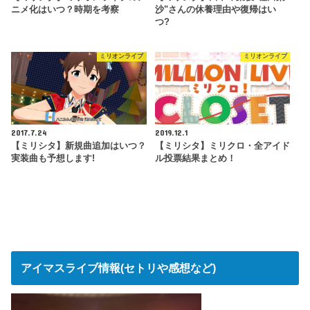
ニメ化はいつ？時期を考察
沙"さんの休養理由や復帰はい
つ?
ミリオンライブ
ミリオンライブ
2017.7.24
2019.12.1
【ミリシタ】新規曲追加はいつ？
【ミリシタ】ミリクロ・全アイド
実装曲も予想します!
ル投票結果まとめ！
アイマスライブ情報(セトリや感想など)