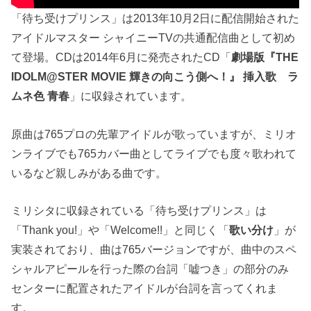
「待ち受けプリンス」は2013年10月2日に配信開始された
アイドルマスター シャイニーTVの共通配信曲として初め
て登場。CDは2014年6月に発売されたCD「
劇場版『THE
IDOLM@STER MOVIE 輝きの向こう側へ！』 挿入歌 ラ
ムネ色 青春
」に収録されています。
原曲は765プロの先輩アイドルが歌っていますが、ミリオ
ンライブでも765カバー曲としてライブでも度々歌われて
いるなど親しみがある曲です。
ミリシタに収録されている「待ち受けプリンス」は
「Thank you!」や「Welcome!!」と同じく「
歌い分け
」が
実装されており、曲は765バージョンですが、曲中のスペ
シャルアピールを行った際の台詞
「嘘つき」の部分のみ
センターに配置されたアイドルが台詞を言ってくれま
す。