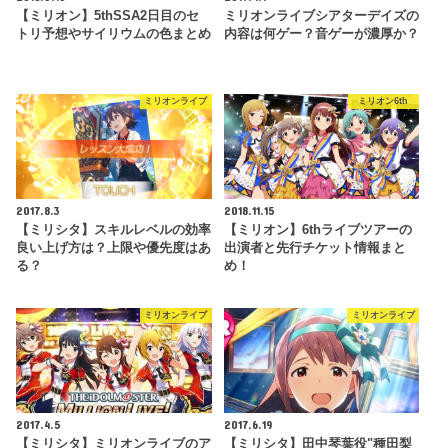
【ミリオン】5thSSA2日目のセ
ミリオンライブシアターデイズの
トリ予想やサイリウムの色まとめ
内容は何ゲー？音ゲーが濃厚か？
ミリオンライブ
ミリオン6th
2017.8.3
2018.11.15
【ミリシタ】スキルレベルの効率
【ミリオン】6thライブツアーの
良い上げ方は？上限や優先度はあ
出演者と先行チケット情報まと
る？
め！
ミリオンライブ
ミリオンライブ
2017.4.5
2017.6.19
【ミリシタ】ミリオンライブのア
【ミリシタ】田中琴葉役"種田梨