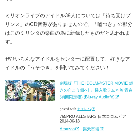
ミリオンライブのアイドル39人については「待ち受けプ
リンス」のCD音源がありませんので、「嘘つき」の部分
はこのミリシタの楽曲の為に新録したものだと思われま
す。
ぜひいろんなアイドルをセンターに配置して、好きなア
イドルの「うそつき」を聞いてみてください！
劇場版『THE IDOLM@STER MOVIE 輝
きの向こう側へ! 』挿入歌ラムネ色 青春
(初回限定盤) (Blu-ray Audio付)
posted with
カエレバ
765PRO ALLSTARS 日本コロムビア
2014-06-18
Amazon
楽天市場