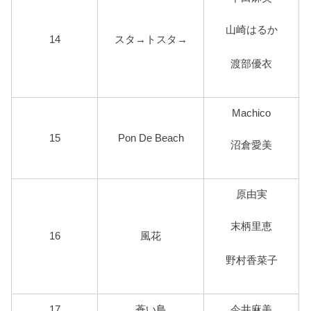
山崎はるか
14
スタ→トスタ→
渡部優衣
Machico
15
Pon De Beach
沼倉愛美
原由実
末柄里恵
16
風花
野村香菜子
17
蒼い鳥
今井麻美