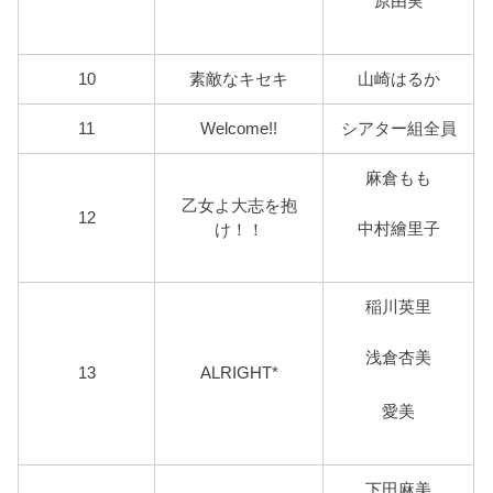
原由実
10
素敵なキセキ
山崎はるか
11
Welcome!!
シアター組全員
麻倉もも
乙女よ大志を抱
12
中村繪里子
け！！
稲川英里
浅倉杏美
13
ALRIGHT*
愛美
下田麻美