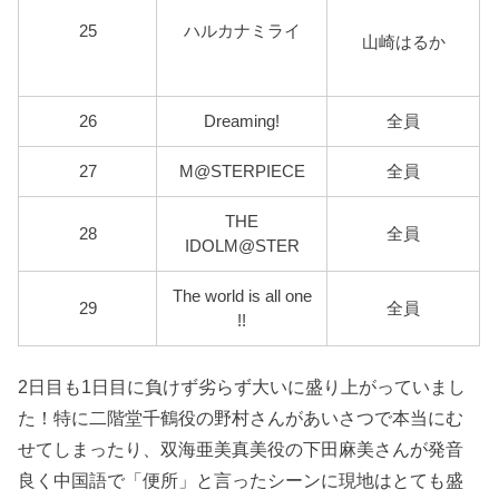
25
ハルカナミライ
山崎はるか
26
Dreaming!
全員
27
M@STERPIECE
全員
THE
28
全員
IDOLM@STER
The world is all one
29
全員
!!
2日目も1日目に負けず劣らず大いに盛り上がっていまし
た！特に二階堂千鶴役の野村さんがあいさつで本当にむ
せてしまったり、双海亜美真美役の下田麻美さんが発音
良く中国語で「便所」と言ったシーンに現地はとても盛