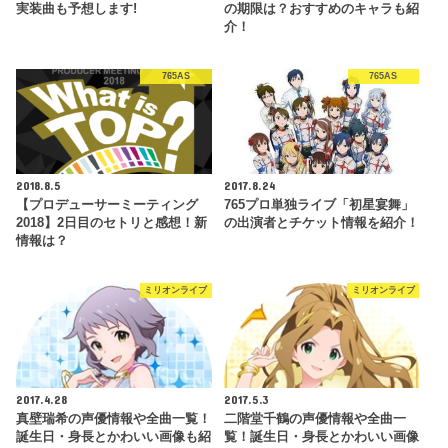
実装曲も予想します!
の期限は？おすすめのキャラも紹
介！
765AS
765AS
2018.8.5
2017.8.24
【プロデューサーミーティング
765プロ単独ライブ「初星宴舞」
2018】2日目のセトリと感想！新
の出演者とチケット情報を紹介！
情報は？
ミリオンライブ
ミリオンライブ
2017.4.28
2017.5.3
真壁瑞希の声優情報や全曲一覧！
二階堂千鶴の声優情報や全曲一
誕生日・身長とかわいい画像も紹
覧！誕生日・身長とかわいい画像