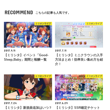
RECOMMEND
こちらの記事も人気です。
ミリオンライブ
ミリオンライブ
2017.9.11
2017.7.11
【ミリシタ】イベント「Good-
【ミリシタ】ミニクラウンの入手
Sleep,Baby」期間と報酬一覧
方法まとめ！効率良い集め方を紹
介！
ミリオンライブ
ミリオンライブ
2017.7.24
2017.6.29
【ミリシタ】新規曲追加はいつ？
【ミリシタ】SSR確定チケット