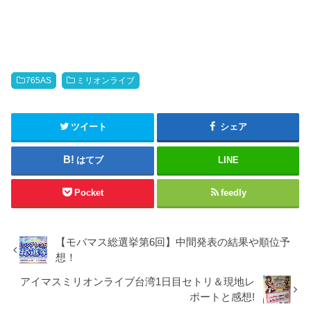
765AS
ミリオンライブ
ツイート
シェア
はてブ
LINE
Pocket
feedly
【モバマス総選挙第6回】中間発表の結果や順位予
想！
アイマスミリオンライブ台湾1日目セトリ＆現地レ
ポートと感想!