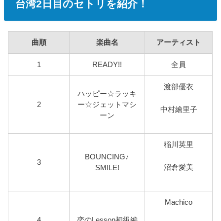
台湾2日目のセトリを紹介！
曲順
楽曲名
アーティスト
1
READY!!
全員
渡部優衣
ハッピー☆ラッキ
2
ー☆ジェットマシ
中村繪里子
ーン
稲川英里
BOUNCING♪
3
沼倉愛美
SMILE!
Machico
4
恋のLesson初級編