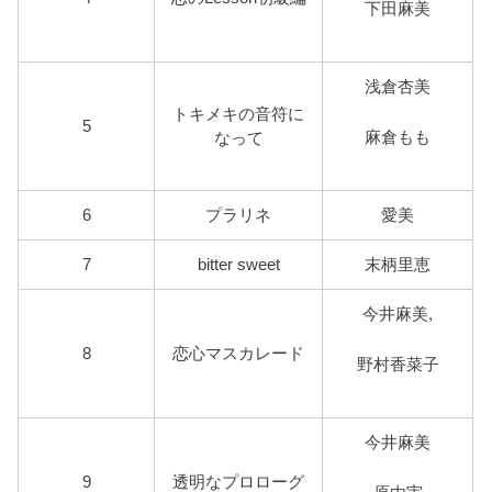
下田麻美
浅倉杏美
トキメキの音符に
5
麻倉もも
なって
6
プラリネ
愛美
7
bitter sweet
末柄里恵
今井麻美,
8
恋心マスカレード
野村香菜子
今井麻美
9
透明なプロローグ