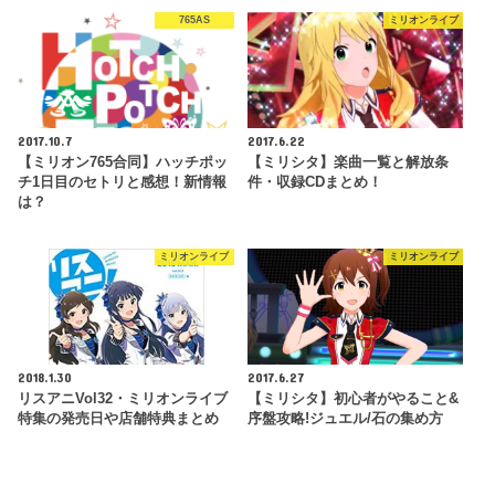
765AS
ミリオンライブ
2017.10.7
2017.6.22
【ミリオン765合同】ハッチポッ
【ミリシタ】楽曲一覧と解放条
チ1日目のセトリと感想！新情報
件・収録CDまとめ！
は？
ミリオンライブ
ミリオンライブ
2018.1.30
2017.6.27
リスアニVol32・ミリオンライブ
【ミリシタ】初心者がやること&
特集の発売日や店舗特典まとめ
序盤攻略!ジュエル/石の集め方