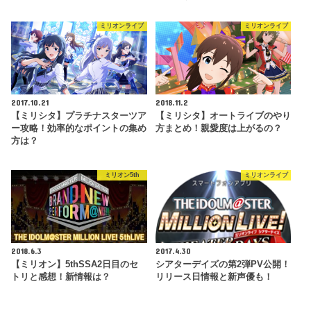
ミリオンライブ
ミリオンライブ
2017.10.21
2018.11.2
【ミリシタ】プラチナスターツア
【ミリシタ】オートライブのやり
ー攻略！効率的なポイントの集め
方まとめ！親愛度は上がるの？
方は？
ミリオン5th
ミリオンライブ
2018.6.3
2017.4.30
【ミリオン】5thSSA2日目のセ
シアターデイズの第2弾PV公開！
トリと感想！新情報は？
リリース日情報と新声優も！