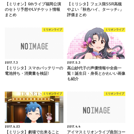
【ミリオン】6thライブ福岡公演
【ミリシタ】フェス限SSR高槻
のセトリ予想やLVチケット情報
やよい「秋色ハイ、ターッチ♪」
まとめ
評価まとめ
ミリオンライブ
ミリオンライブ
2017.7.3
2017.5.3
【ミリシタ】スマホバッテリーの
高山紗代子の声優情報や全曲一
電池持ち・消費量を検証!
覧！誕生日・身長とかわいい画像
も紹介
ミリオンライブ
ミリオンライブ
2017.6.23
2017.4.4
【ミリシタ】劇場で出来ること
アイマスミリオンライブ曲別コー