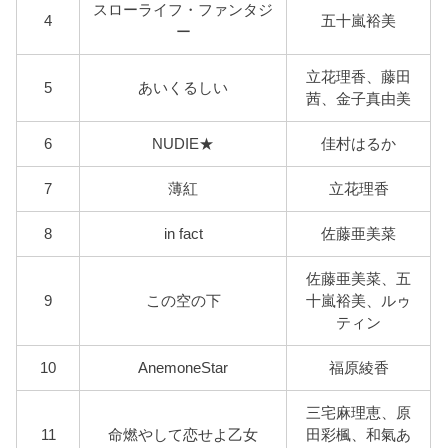
スローライフ・ファンタジ
4
五十嵐裕美
ー
立花理香、藤田
5
あいくるしい
茜、金子真由美
6
NUDIE★
佳村はるか
7
薄紅
立花理香
8
in fact
佐藤亜美菜
佐藤亜美菜、五
9
この空の下
十嵐裕美、ルゥ
ティン
10
AnemoneStar
福原綾香
三宅麻理恵、原
11
命燃やして恋せよ乙女
田彩楓、和氣あ