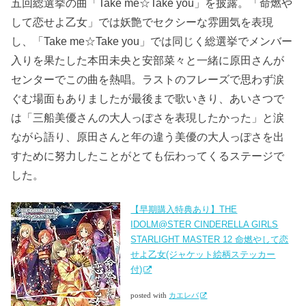
五回総選挙の曲「Take me☆Take you」を披露。「命燃や
して恋せよ乙女」では妖艶でセクシーな雰囲気を表現
し、「Take me☆Take you」では同じく総選挙でメンバー
入りを果たした本田未央と安部菜々と一緒に原田さんが
センターでこの曲を熱唱。ラストのフレーズで思わず涙
ぐむ場面もありましたが最後まで歌いきり、あいさつで
は「三船美優さんの大人っぽさを表現したかった」と涙
ながら語り、原田さんと年の違う美優の大人っぽさを出
すために努力したことがとても伝わってくるステージで
した。
【早期購入特典あり】THE
IDOLM@STER CINDERELLA GIRLS
STARLIGHT MASTER 12 命燃やして恋
せよ乙女(ジャケット絵柄ステッカー
付)
posted with
カエレバ