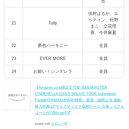
恵
佳村はるか、ル
ゥティン、杜野
21
Tulip
まこ、立花理
香、今井麻夏
22
夢色ハーモニー
全員
23
EVER MORE
全員
24
お願い！シンデレラ
全員
【Amazon.co.jp限定】THE IDOLM@STER
CINDERELLA GIRLS 5thLIVE TOUR Serendipity
Parade!!!@MAKUHARI(静岡、幕張、福岡公演 連動
購入特典:LPサイズディスク収納ケース 引換シリアル
コード付) [Blu-ray]
posted with
カエレバ