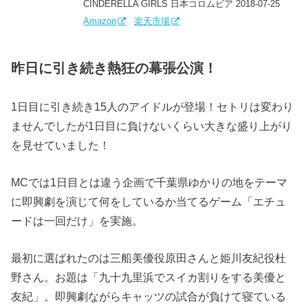
CINDERELLA GIRLS 日本コロムビア 2018-07-25
Amazon
楽天市場
昨日に引き続き熱狂の幕張公演！
1日目に引き続き15人のアイドルが登場！セトリは変わり
ませんでしたが1日目に負けないくらい大きな盛り上がり
を見せていました！
MCでは1日目とは違う企画で千葉県ゆかりの地をテーマ
に即興劇を演じて何をしているか当てるゲーム「エチュ
ードは一回だけ」を実施。
最初に選ばれたのは三船美優役原田さんと姫川友紀役杜
野さん。お題は「九十九里浜でスイカ割りをする美優と
友紀」。即興劇ながらキャッツの試合が負けて寝ている