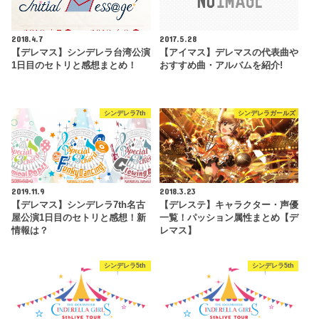
2018.4.7
2017.5.28
【デレマス】シンデレラ台湾公演
【アイマス】デレマスの代表曲や
1日目のセトリと感想まとめ！
おすすめ曲・アルバムを紹介!
シンデレラ7th
シンデレラガールズ
2019.11.9
2018.3.23
【デレマス】シンデレラ7th名古
【デレステ】キャラクター・声優
屋公演1日目のセトリと感想！新
一覧！パッション属性まとめ【デ
情報は？
レマス】
シンデレラ5th
シンデレラ5th