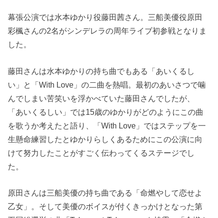
幕張公演では水本ゆかり役藤田茜さん。三船美優役原田
彩楓さんの2名がシンデレラの周年ライブ初参戦となりま
した。
藤田さんは水本ゆかりの持ち曲でもある「あいくるし
い」と「With Love」の二曲を熱唱。最初のあいさつで噛
んでしまい苦笑いを浮かべていた藤田さんでしたが、
「あいくるしい」では15歳のゆかりがどのようにこの曲
を歌うか考えたと語り、「With Love」ではステップを一
生懸命練習したとゆかりらしくあるためにこの公演に向
けて努力したことがすごく伝わってくるステージでし
た。
原田さんは三船美優の持ち曲である「命燃やして恋せよ
乙女」。そして美優のボイスが付くきっかけとなった第