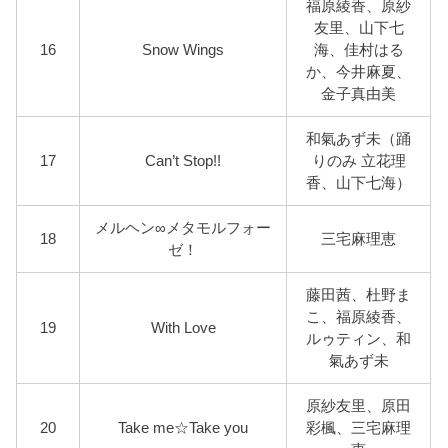
福原綾香、原紗
友里、山下七
16
Snow Wings
海、佳村はる
か、今井麻夏、
金子真由美
和氣あず未（踊
17
Can’t Stop!!
りのみ 立花理
香、山下七海）
メルヘン∞メタモルフォー
18
三宅麻理恵
ゼ！
藤田茜、杜野ま
こ、福原綾香、
19
With Love
ルゥティン、和
氣あず未
原紗友里、原田
20
Take me☆Take you
彩楓、三宅麻理