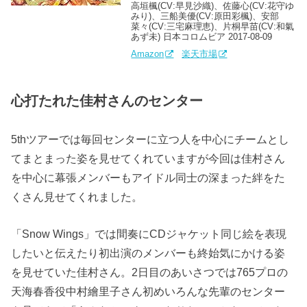
高垣楓(CV:早見沙織)、佐藤心(CV:花守ゆ
みり)、三船美優(CV:原田彩楓)、安部
菜々(CV:三宅麻理恵)、片桐早苗(CV:和氣
あず未) 日本コロムビア 2017-08-09
Amazon
楽天市場
心打たれた佳村さんのセンター
5thツアーでは毎回センターに立つ人を中心にチームとし
てまとまった姿を見せてくれていますが今回は佳村さん
を中心に幕張メンバーもアイドル同士の深まった絆をた
くさん見せてくれました。
「Snow Wings」では間奏にCDジャケット同じ絵を表現
したいと伝えたり初出演のメンバーも終始気にかける姿
を見せていた佳村さん。2日目のあいさつでは765プロの
天海春香役中村繪里子さん初めいろんな先輩のセンター