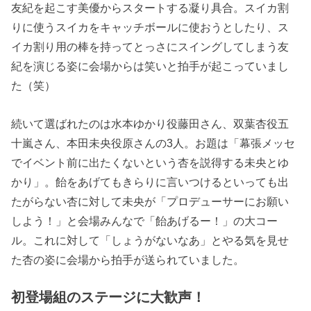
友紀を起こす美優からスタートする凝り具合。スイカ割
りに使うスイカをキャッチボールに使おうとしたり、ス
イカ割り用の棒を持ってとっさにスイングしてしまう友
紀を演じる姿に会場からは笑いと拍手が起こっていまし
た（笑）
続いて選ばれたのは水本ゆかり役藤田さん、双葉杏役五
十嵐さん、本田未央役原さんの3人。お題は「幕張メッセ
でイベント前に出たくないという杏を説得する未央とゆ
かり」。飴をあげてもきらりに言いつけるといっても出
たがらない杏に対して未央が「プロデューサーにお願い
しよう！」と会場みんなで「飴あげるー！」の大コー
ル。これに対して「しょうがないなあ」とやる気を見せ
た杏の姿に会場から拍手が送られていました。
初登場組のステージに大歓声！