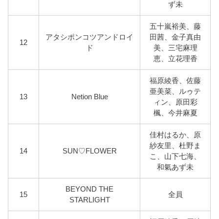
ず未
五十嵐裕美、藤
アタシポンコツアンドロイ
田茜、金子真由
12
ド
美、三宅麻理
恵、立花理香
福原綾香、佐藤
亜美菜、ルゥテ
13
Netion Blue
ィン、原田彩
楓、今井麻夏
佳村はるか、原
紗友里、杜野ま
14
SUN♡FLOWER
こ、山下七海、
和氣あず未
BEYOND THE
15
全員
STARLIGHT