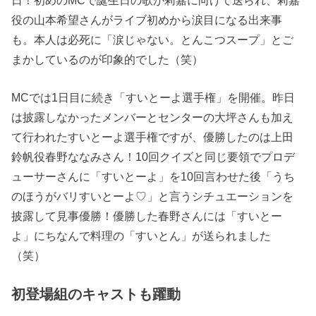
役の山本希望さんがライブ初めから涙目になる出来事
も。本人は必死に「涙じゃない。とんこつスープ」とご
まかしているのが印象的でした（笑）
MCでは1日目に続き「すいとーよ選手権」を開催。昨日
は披露しなかったメンバーとセンターの大坪さんも加え
て行われたすいとーよ選手権ですが、優勝したのは上田
鈴帆役春野ななみさん！10回クイズと同じ要領でプロデ
ューサーさんに「すいとーよ」を10回言わせた後「うち
のほうがバリすいとーよ♡」と言うシチュエーションを
披露して見事優勝！優勝した春野さんには「すいとー
よ」にちなんで料理の「すいとん」が送られました
（笑）
初登場組のキャストも躍動