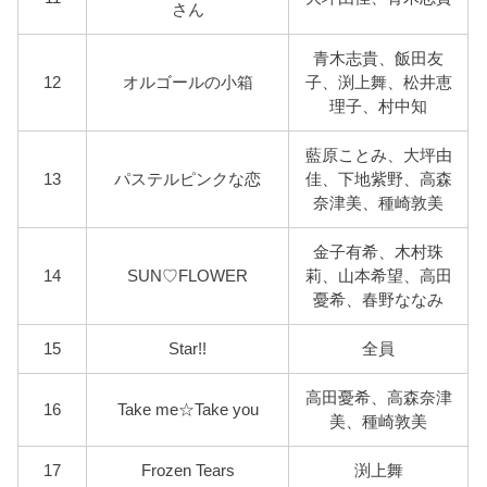
さん
青木志貴、飯田友
12
オルゴールの小箱
子、渕上舞、松井恵
理子、村中知
藍原ことみ、大坪由
13
パステルピンクな恋
佳、下地紫野、高森
奈津美、種崎敦美
金子有希、木村珠
14
SUN♡FLOWER
莉、山本希望、高田
憂希、春野ななみ
15
Star!!
全員
高田憂希、高森奈津
16
Take me☆Take you
美、種崎敦美
17
Frozen Tears
渕上舞