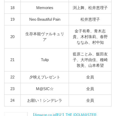
18
Memories
渕上舞、松井恵理子
19
Neo Beautiful Pain
松井恵理子
金子有希、青木志
生存本能ヴァルキュリ
20
貴、木村珠莉、春野
ア
ななみ、村中知
藍原ことみ、飯田友
21
Tulip
子、大坪由佳、種崎
敦美、山本希望
22
夕映えプレゼント
全員
23
M@SIC☆
全員
24
お願い！シンデレラ
全員
【Amazon.co.jp限定】THE IDOLM@STER