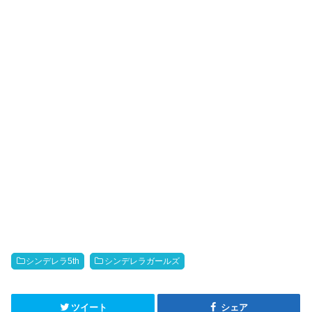
シンデレラ5th
シンデレラガールズ
ツイート
シェア