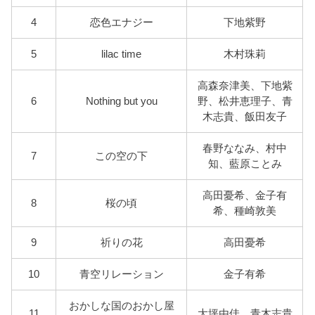
4
恋色エナジー
下地紫野
5
lilac time
木村珠莉
高森奈津美、下地紫
6
Nothing but you
野、松井恵理子、青
木志貴、飯田友子
春野ななみ、村中
7
この空の下
知、藍原ことみ
高田憂希、金子有
8
桜の頃
希、種崎敦美
9
祈りの花
高田憂希
10
青空リレーション
金子有希
おかしな国のおかし屋
11
大坪由佳、青木志貴