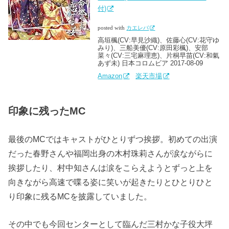
付)
posted with
カエレバ
高垣楓(CV:早見沙織)、佐藤心(CV:花守ゆ
みり)、三船美優(CV:原田彩楓)、安部
菜々(CV:三宅麻理恵)、片桐早苗(CV:和氣
あず未) 日本コロムビア 2017-08-09
Amazon
楽天市場
印象に残ったMC
最後のMCではキャストがひとりずつ挨拶。初めての出演
だった春野さんや福岡出身の木村珠莉さんが涙ながらに
挨拶したり、村中知さんは涙をこらえようとずっと上を
向きながら高速で喋る姿に笑いが起きたりとひとりひと
り印象に残るMCを披露していました。
その中でも今回センターとして臨んだ三村かな子役大坪