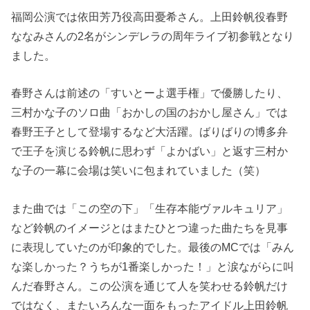
福岡公演では依田芳乃役高田憂希さん。上田鈴帆役春野
ななみさんの2名がシンデレラの周年ライブ初参戦となり
ました。
春野さんは前述の「すいとーよ選手権」で優勝したり、
三村かな子のソロ曲「おかしの国のおかし屋さん」では
春野王子として登場するなど大活躍。ばりばりの博多弁
で王子を演じる鈴帆に思わず「よかばい」と返す三村か
な子の一幕に会場は笑いに包まれていました（笑）
また曲では「この空の下」「生存本能ヴァルキュリア」
など鈴帆のイメージとはまたひとつ違った曲たちを見事
に表現していたのが印象的でした。最後のMCでは「みん
な楽しかった？うちが1番楽しかった！」と涙ながらに叫
んだ春野さん。この公演を通じて人を笑わせる鈴帆だけ
ではなく、またいろんな一面をもったアイドル上田鈴帆