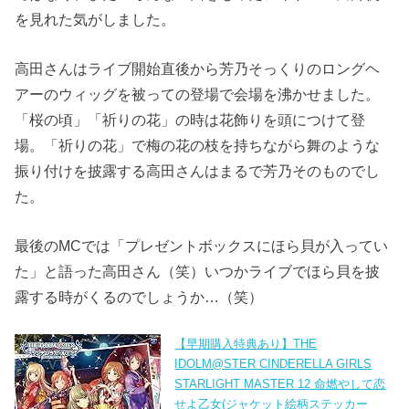
を見れた気がしました。
高田さんはライブ開始直後から芳乃そっくりのロングヘ
アーのウィッグを被っての登場で会場を沸かせました。
「桜の頃」「祈りの花」の時は花飾りを頭につけて登
場。「祈りの花」で梅の花の枝を持ちながら舞のような
振り付けを披露する高田さんはまるで芳乃そのものでし
た。
最後のMCでは「プレゼントボックスにほら貝が入ってい
た」と語った高田さん（笑）いつかライブでほら貝を披
露する時がくるのでしょうか…（笑）
【早期購入特典あり】THE
IDOLM@STER CINDERELLA GIRLS
STARLIGHT MASTER 12 命燃やして恋
せよ乙女(ジャケット絵柄ステッカー