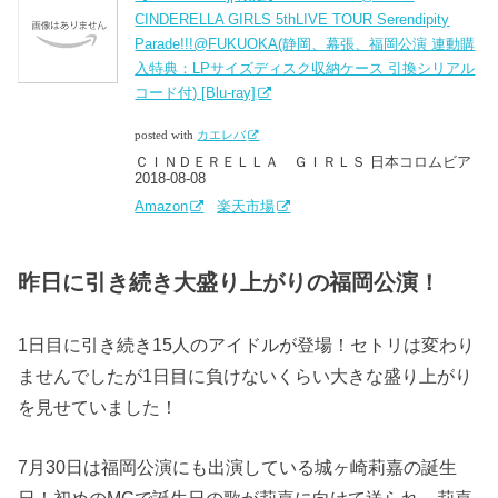
CINDERELLA GIRLS 5thLIVE TOUR Serendipity
Parade!!!@FUKUOKA(静岡、幕張、福岡公演 連動購
入特典：LPサイズディスク収納ケース 引換シリアル
コード付) [Blu-ray]
posted with
カエレバ
ＣＩＮＤＥＲＥＬＬＡ ＧＩＲＬＳ 日本コロムビア
2018-08-08
Amazon
楽天市場
昨日に引き続き大盛り上がりの福岡公演！
1日目に引き続き15人のアイドルが登場！セトリは変わり
ませんでしたが1日目に負けないくらい大きな盛り上がり
を見せていました！
7月30日は福岡公演にも出演している城ヶ崎莉嘉の誕生
日！初めのMCで誕生日の歌が莉嘉に向けて送られ、莉嘉