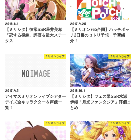
2018.6.1
2017.9.25
【ミリシタ】恒常SSR星井美希
【ミリオン765合同】ハッチポッ
「恋する視線」評価＆最大ステー
チ2日目のセトリ予想・予習紹
タス
介！
ミリオンライブ
ミリオンライブ
2017.4.3
2018.10.1
アイマスミリオンライブシアター
【ミリシタ】フェス限SSR水瀬
デイズ全キャラクター＆声優一
伊織「月光ファンタジア」評価ま
覧！
とめ
ミリオンライブ
ミリオンライブ