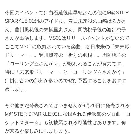
今回のイベントでは白石紬役南早紀さんの他にM@STER
SPARKLE 01組のアイドル、春日未来役の山崎はるかさ
ん。豊川風花役の末柄里恵さん。周防桃子役の渡部恵子
さんが出演します。MS01はリリースイベントがないので
ここでMS01に収録されている楽曲、春日未来の「
未来形
ドリーマー
」。豊川風花の「
祈りの羽根
」。周防桃子の
「
ローリング△さんかく
」が歌われることが有力です。
特に「未来形ドリーマー」と「ローリング△さんかく」
は掛け合いの部分が多いのでぜひ予習することをおすす
めします。
その他まだ発表されてはいませんが9月20日に発売される
M@STER SPARKLE 02に収録される伊吹翼のソロ曲「ロ
ケットスター☆」も初披露される可能性はあります。何
が来るか楽しみにしましょう。