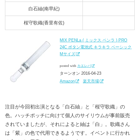
白石紬(南早紀)
#d1cfe7
桜守歌織(香里有佐)
#e11682
MIX PENLa ( ミックス ペンラ ) PRO
24C ボタン電池式 キラキラ ベーシック
Mサイズ
posted with
カエレバ
ターンオン 2016-04-23
Amazon
楽天市場
注目が今回初出演となる「白石紬」と「桜守歌織」の
色。ハッチポッチに向けて個人のサイリウムが事前販売
されていましたが、それによると紬は「白」。歌織さん
は「紫」の色で代用できるようです。イベントに行かれ