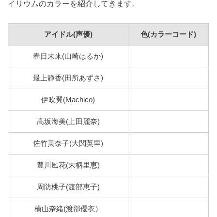
イリウムのカラーを紹介してきます。
アイドル(声優)
色(カラーコード)
春日未来(山崎はるか)
#ea5b76
最上静香(田所あずさ)
#6495cf
伊吹翼(Machico)
#fed552
高坂海美(上田麗奈)
#e9739b
佐竹美奈子(大関英里)
#58a6dc
豊川風花(末柄里恵)
#7278a8
周防桃子(渡部恵子)
#efb864
横山奈緒(渡部優衣）
#788bc5