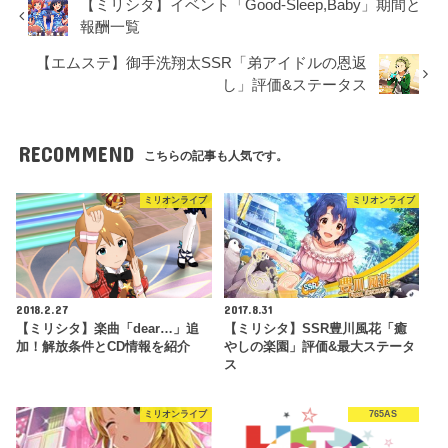
【ミリシタ】イベント「Good-Sleep,Baby」期間と
報酬一覧
【エムステ】御手洗翔太SSR「弟アイドルの恩返
し」評価&ステータス
RECOMMEND
こちらの記事も人気です。
ミリオンライブ
ミリオンライブ
2018.2.27
2017.8.31
【ミリシタ】楽曲「dear…」追
【ミリシタ】SSR豊川風花「癒
加！解放条件とCD情報を紹介
やしの楽園」評価&最大ステータ
ス
ミリオンライブ
765AS