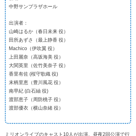
中野サンプラザホール
出演者：
山崎はるか（春日未来 役）
田所あずさ（最上静香 役）
Machico（伊吹翼 役）
上田麗奈（高坂海美 役）
大関英里（佐竹美奈子 役）
香里有佐 (桜守歌織 役)
末柄里恵（豊川風花 役）
南早紀 (白石紬 役)
渡部恵子（周防桃子 役）
渡部優衣（横山奈緒 役）
ミリオンライブのキャスト10人が出演。昼夜2回公演で行