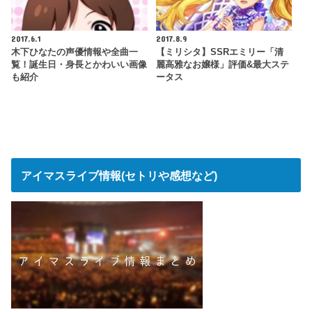
2017.6.1
2017.8.9
木下ひなたの声優情報や全曲一
【ミリシタ】SSRエミリー「清
覧！誕生日・身長とかわいい画像
麗高雅なお嬢様」評価&最大ステ
も紹介
ータス
アイマスライブ情報(セトリや感想など)