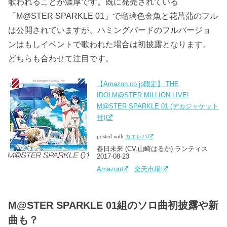
歌われることが濃厚です。既に発売されている
「M@STER SPARKLE 01」で瑠璃色金魚と花菖蒲のフル
は公開されていますが、ハミングバードのフルバージョ
ンはもしイベントで歌われた場合は初披露となります。
どちらも合わせて注目です。
【Amazon.co.jp限定】 THE
IDOLM@STER MILLION LIVE!
M@STER SPARKLE 01 (デカジャケット
付)
posted with
カエレバ
春日未来 (CV.山崎はるか) ランティス
2017-08-23
Amazon
楽天市場
M@STER SPARKLE 01組のソロ曲初披露や新
曲も？