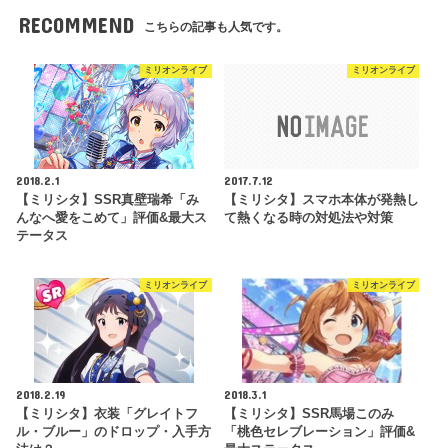
RECOMMEND
こちらの記事も人気です。
ミリオンライブ
ミリオンライブ
2018.2.1
2017.7.12
【ミリシタ】SSR真壁瑞希「み
【ミリシタ】スマホ本体が発熱し
んなへ愛をこめて」評価&最大ス
て熱くなる時の対処法や対策
テータス
ミリオンライブ
ミリオンライブ
2018.2.19
2018.3.1
【ミリシタ】衣装「グレイトフ
【ミリシタ】SSR馬場このみ
ル・ブルー」のドロップ・入手方
「桃色セレブレーション」評価&