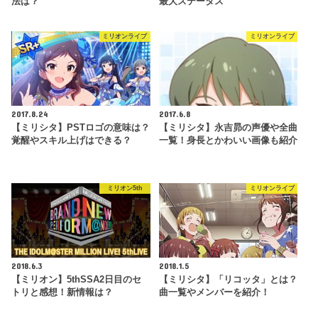
法は？
最大ステータス
ミリオンライブ
ミリオンライブ
2017.8.24
2017.6.8
【ミリシタ】PSTロゴの意味は？
【ミリシタ】永吉昴の声優や全曲
覚醒やスキル上げはできる？
一覧！身長とかわいい画像も紹介
ミリオン5th
ミリオンライブ
2018.6.3
2018.1.5
【ミリオン】5thSSA2日目のセ
【ミリシタ】「リコッタ」とは？
トリと感想！新情報は？
曲一覧やメンバーを紹介！