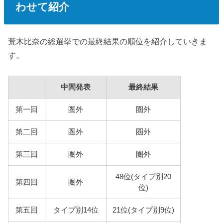
わせて紹介
荒木比奈の総選挙での最終結果の順位を紹介していきま
す。
中間発表
最終結果
第一回
圏外
圏外
第二回
圏外
圏外
第三回
圏外
圏外
48位(タイプ別20
第四回
圏外
位)
第五回
タイプ別14位
21位(タイプ別9位)