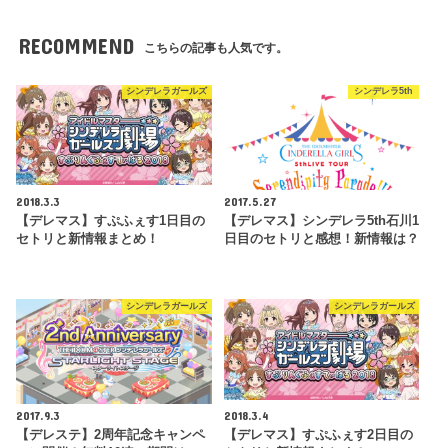
RECOMMEND
こちらの記事も人気です。
シンデレラガールズ
シンデレラ5th
2018.3.3
2017.5.27
【デレマス】すぷふぇす1日目の
【デレマス】シンデレラ5th石川1
セトリと新情報まとめ！
日目のセトリと感想！新情報は？
シンデレラガールズ
シンデレラガールズ
2017.9.3
2018.3.4
【デレステ】2周年記念キャンペ
【デレマス】すぷふぇす2日目の