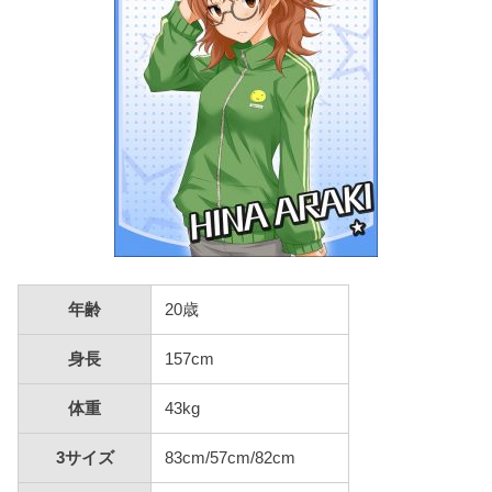
年齢
20歳
身長
157cm
体重
43kg
3サイズ
83cm/57cm/82cm