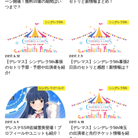
ーン開催！無料10連の期間はい
セトリと新情報まとめ！
つまで？
シンデレラ5th
シンデレラ5th
2017.6.12
2017.7.9
【デレマス】シンデレラ5th幕張
【デレマス】シンデレラ5th幕張2
のセトリ予習・予想や出演者を紹
日目のセトリと感想！新情報は？
介!
シンデレラガールズ
シンデレラ5th
2017.4.9
2017.4.18
デレステSSR佐城雪美登場！プ
【デレマス】シンデレラ5th埼玉
ロフィールやユニットも紹介！
の出演者と先行チケット情報を紹