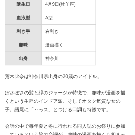
誕生日
4月9日(牡羊座)
血液型
A型
利き手
右利き
趣味
漫画描く
出身
神奈川
荒木比奈は神奈川県出身の20歳のアイドル。
ぼさぼさの髪と緑のジャージが特徴で、趣味が漫画を描
くという生粋のインドア派、そしてオタク気質な女の
子。語尾に「～っス」とつける口調も特徴です。
会話の中で毎年夏と冬に行われる同人誌のお祭りに参加
しているという旨の台詞が。趣味の漫画を描くも相まっ