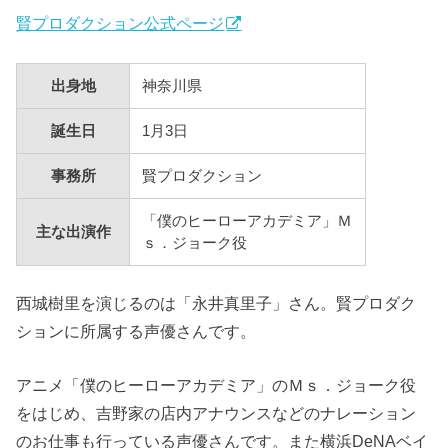
賢プロダクション公式ページ
出身地
神奈川県
誕生日
1月3日
事務所
賢プロダクション
「
僕のヒーローアカデミア
」
Ｍ
主な出演作
ｓ．ジョーク
役
西城樹里を演じるのは「永井真里子」さん。賢プロダク
ションに所属する声優さんです。
アニメ「
僕のヒーローアカデミア
」の
Ｍｓ．ジョーク
役
をはじめ、
吉野家の店内アナウンスなどのナレーション
のお仕事も行っている声優さんです。また横浜DeNAベイ