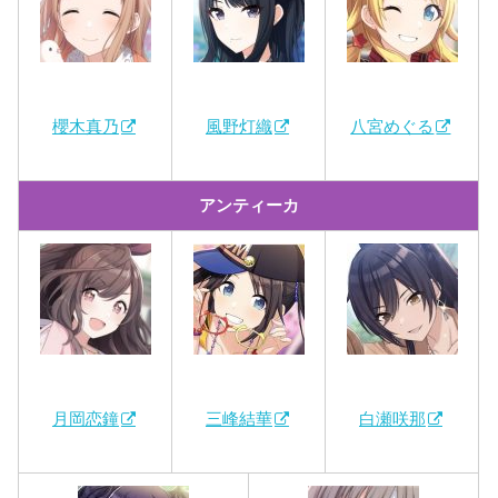
櫻木真乃
風野灯織
八宮めぐる
アンティーカ
月岡恋鐘
三峰結華
白瀬咲那