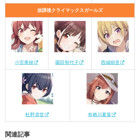
放課後クライマックスガールズ
小宮果穂
園田智代子
西城樹里
杜野凛世
有栖川夏葉
関連記事