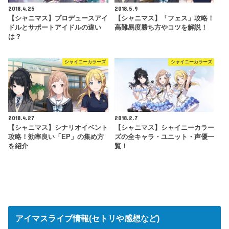
2018.4.25
2018.5.9
【シャニマス】プロデュースアイ
【シャニマス】「フェス」攻略！
ドルとサポートアイドルの違い
高難易度勝ち方やコツを解説！
は？
シャイニーカラーズ
シャイニーカラーズ
2018.4.27
2018.2.7
【シャニマス】シナリオイベント
【シャニマス】シャイニーカラー
攻略！効率良い「EP」の集め方
ズの全キャラ・ユニット・声優一
を紹介
覧！
アイマスライブ情報(セトリや感想など)